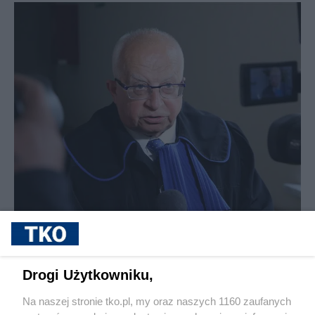
Finał głośnej sprawy „komornika, który zajął ciągnik za
długi sąsiada”. Sukces kancelarii z Olsztyna
Drogi Użytkowniku,
Na naszej stronie tko.pl, my oraz naszych 1160 zaufanych