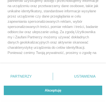
partnerów uzyskujemy dostęp i przechowujemy informacje
na urządzeniu oraz przetwarzamy dane osobowe, takie jak
unikalne identyfikatory, standardowe informacje wysyłane
przez urządzenie czy dane przeglądania w celu
zapewniania spersonalizowanych reklam, wybór
spersonalizowanych treści, pomiar reklam i treści, badanie
odbiorców oraz ulepszanie usług. Za zgodą Użytkownika
my i Zaufani Partnerzy możemy używać dokładnych
danych geolokalizacyjnych oraz aktywnie skanować
charakterystykę urządzenia do celów identyfikacji.
Ponieważ cenimy Twoją prywatność, prosimy o zgodę na
korzystanie z tych technologii poprzez kliknięcie
Warmia i Mazury krainą wyzysku? Ukraińskie matki po
„Akceptuję”. Zgoda jest dobrowolna i zawsze możesz ją
alimenty nie do Charkowa a do Olsztyna
zmienić/wycofać klikając przycisk ustawień prywatności
znajdujący się w lewym dolnym rogu strony
. Niektóre
PARTNERZY
USTAWIENIA
rodzaje przetwarzania danych nie wymagają zgody
użytkownika, ale masz prawo sprzeciwić się takiemu
przetwarzaniu. Preferencje będą miały zastosowania tylko
Akceptuję
na tej witrynie.
Zapoznaj się z poniższymi informacjami, abyś mógł