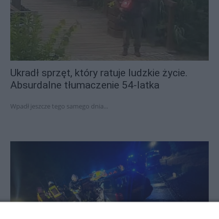
Ukradł sprzęt, który ratuje ludzkie życie.
Absurdalne tłumaczenie 54-latka
Wpadł jeszcze tego samego dnia...