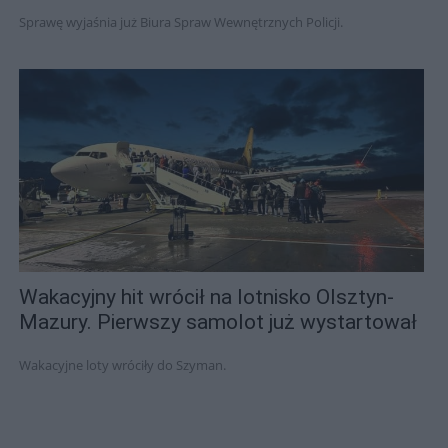
Sprawę wyjaśnia już Biura Spraw Wewnętrznych Policji.
Wakacyjny hit wrócił na lotnisko Olsztyn-
Mazury. Pierwszy samolot już wystartował
Wakacyjne loty wróciły do Szyman.