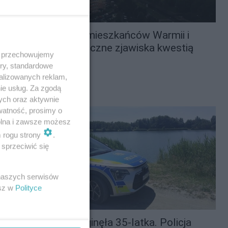
IMGW ostrzega mieszkańców Warmii i
Mazur. Niebezpieczne zjawiska kwestią
 i przechowujemy
godzin
ory, standardowe
alizowanych reklam,
Synoptycy biją na alarm!
ie usług. Za zgodą
ych oraz aktywnie
watność, prosimy o
wolna i zawsze możesz
m rogu strony
.
sprzeciwić się
 naszych serwisów
esz w
Polityce
Nad jeziorem zaginęła 35-latka. Policja