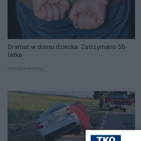
Dramat w domu dziecka. Zatrzymano 56-
latka
Szokujące śledztwo.