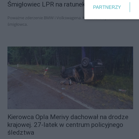
Śmigłowiec LPR na ratunek kobiecie
PARTNERZY
Poważne zderzenie BMW i Volkswagena. Konieczne było wezwanie
śmigłowca.
Kierowca Opla Merivy dachował na drodze
krajowej. 27-latek w centrum policyjnego
śledztwa