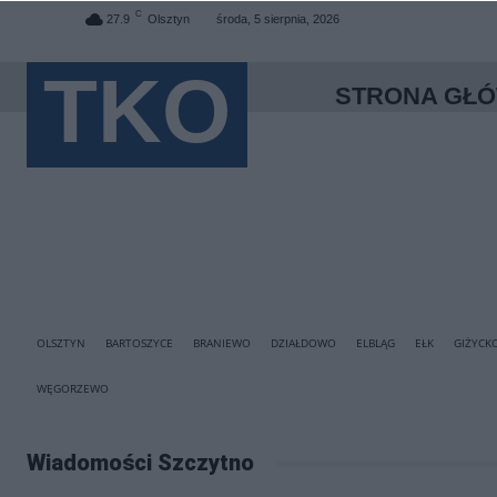
C
27.9
Olsztyn
środa, 5 sierpnia, 2026
TKO
STRONA GŁ
OLSZTYN
BARTOSZYCE
BRANIEWO
DZIAŁDOWO
ELBLĄG
EŁK
GIŻYCK
WĘGORZEWO
Wiadomości Szczytno