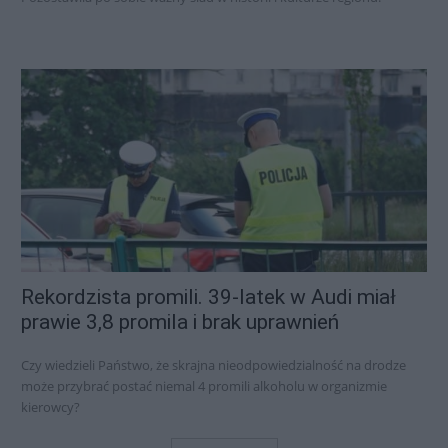
Rekordzista promili. 39-latek w Audi miał
prawie 3,8 promila i brak uprawnień
Czy wiedzieli Państwo, że skrajna nieodpowiedzialność na drodze
może przybrać postać niemal 4 promili alkoholu w organizmie
kierowcy?