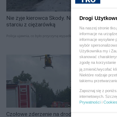
Nie żyje kierowca Skody. Nie miał szans w
Drogi Użytkow
starciu z ciężarówką
Na naszej stronie tk
informacje na urządze
Policja ujawnia, co było przyczyną wypadku.
informacje wysyłane 
wybór spersonalizowan
Użytkownika my i Zau
skanować charakterys
zgodę na korzystanie 
ją zmienić/wycofać kl
Niektóre rodzaje prz
takiemu przetwarzaniu
Zapoznaj się z poniż
internetowych. Szcze
Prywatności
i
Cookie
Czołowe zderzenie na drodze krajowej.