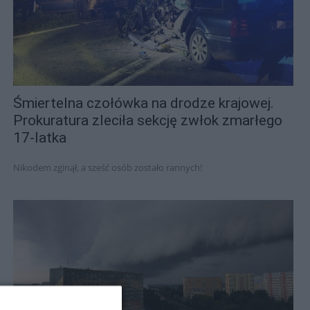
Śmiertelna czołówka na drodze krajowej.
Prokuratura zleciła sekcję zwłok zmarłego
17-latka
Nikodem zginął, a sześć osób zostało rannych!