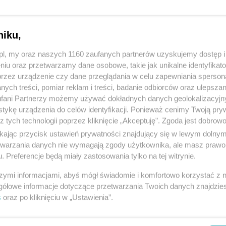
Śmiertelny wypadek na drodze krajowej.
niku,
Jest wielu poszkodowanych
o.pl, my oraz naszych 1160 zaufanych partnerów uzyskujemy dostęp
niu oraz przetwarzamy dane osobowe, takie jak unikalne identyfikat
Koszmar na drodze!
przez urządzenie czy dane przeglądania w celu zapewniania sperson
ych treści, pomiar reklam i treści, badanie odbiorców oraz ulepszan
fani Partnerzy możemy używać dokładnych danych geolokalizacyjn
tykę urządzenia do celów identyfikacji. Ponieważ cenimy Twoją pry
z tych technologii poprzez kliknięcie „Akceptuję”. Zgoda jest dobro
ikając przycisk ustawień prywatności znajdujący się w lewym dolny
etwarzania danych nie wymagają zgody użytkownika, ale masz prawo 
. Preferencje będą miały zastosowania tylko na tej witrynie.
szymi informacjami, abyś mógł świadomie i komfortowo korzystać z
gółowe informacje dotyczące przetwarzania Twoich danych znajdzi
s
oraz po kliknięciu w „Ustawienia”.
Lotnisko w Szymanach podsumowało