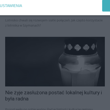
półrocze. Jedna statystyka bardzo rzuca
USTAWIENIA
się w oczy
Lotnisko chwali się rozwojem siatki połączeń. Jak często korzystacie
z lotniska w Szymanach?
Nie żyje zasłużona postać lokalnej kultury i
była radna
Pozostawiła po sobie ważny ślad w historii i kulturze regionu.