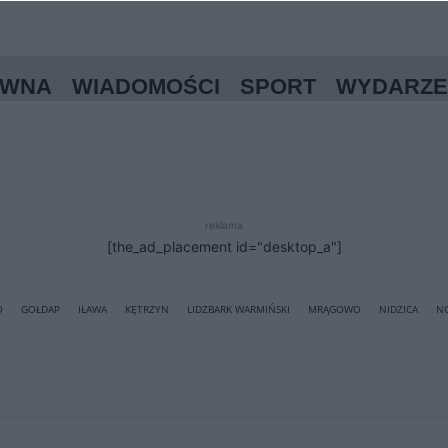
ÓWNA
WIADOMOŚCI
SPORT
WYDARZE
reklama
[the_ad_placement id="desktop_a"]
O
GOŁDAP
IŁAWA
KĘTRZYN
LIDZBARK WARMIŃSKI
MRĄGOWO
NIDZICA
N