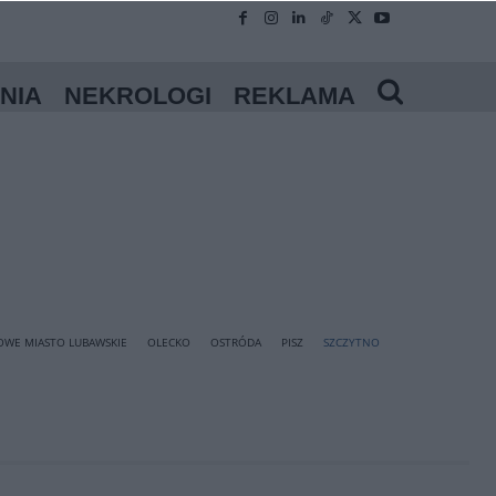
NIA
NEKROLOGI
REKLAMA
OWE MIASTO LUBAWSKIE
OLECKO
OSTRÓDA
PISZ
SZCZYTNO