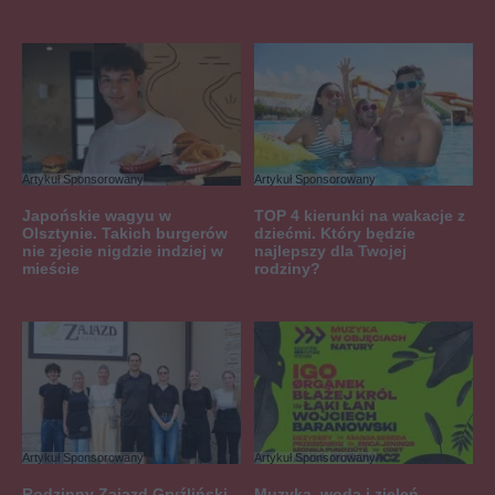
Artykuł Sponsorowany
Artykuł Sponsorowany
Japońskie wagyu w
TOP 4 kierunki na wakacje z
Olsztynie. Takich burgerów
dziećmi. Który będzie
nie zjecie nigdzie indziej w
najlepszy dla Twojej
mieście
rodziny?
Artykuł Sponsorowany
Artykuł Sponsorowany
Rodzinny Zajazd Gryźliński
Muzyka, woda i zieleń.