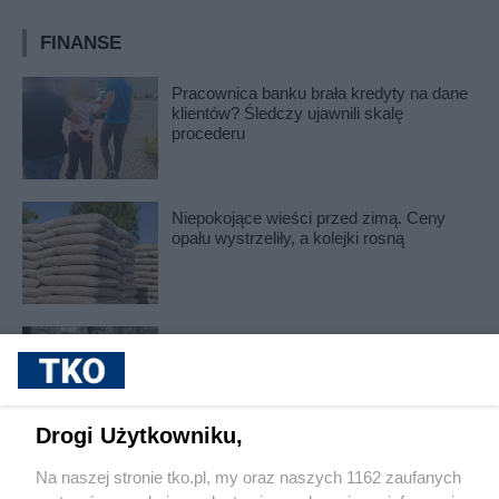
FINANSE
Pracownica banku brała kredyty na dane
klientów? Śledczy ujawnili skalę
procederu
Niepokojące wieści przed zimą. Ceny
opału wystrzeliły, a kolejki rosną
Portfele znów odczują podwyżkę.
Mieszkańcy Olsztyna zapłacą dużo
więcej
Drogi Użytkowniku,
Pokaż więcej
Na naszej stronie tko.pl, my oraz naszych 1162 zaufanych