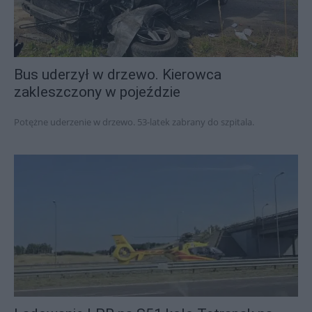
Bus uderzył w drzewo. Kierowca
zakleszczony w pojeździe
Potężne uderzenie w drzewo. 53-latek zabrany do szpitala.