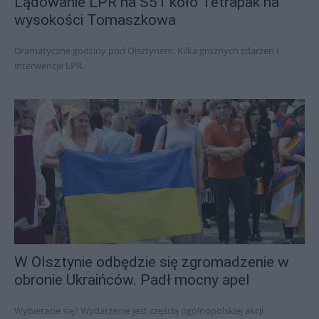
Lądowanie LPR na S51 koło Tetrapak na
wysokości Tomaszkowa
Dramatyczne godziny pod Olsztynem. Kilka groźnych zdarzeń i
interwencje LPR.
W Olsztynie odbędzie się zgromadzenie w
obronie Ukraińców. Padł mocny apel
Wybieracie się? Wydarzenie jest częścią ogólnopolskiej akcji