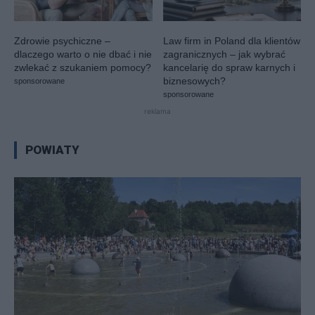
Zdrowie psychiczne –
Law firm in Poland dla klientów
dlaczego warto o nie dbać i nie
zagranicznych – jak wybrać
zwlekać z szukaniem pomocy?
kancelarię do spraw karnych i
biznesowych?
sponsorowane
sponsorowane
reklama
Wszystkie
Bartoszyce
Braniewo
Działdowo
Elbląg
POWIATY
Ełk
Giżycko
Gołdap
Iława
Kętrzyn
Lidzbark Warmiński
Mrągowo
Nidzica
Nowe Miasto Lubawskie
Olecko
Olsztyn
Ostróda
Pisz
Szczytno
Węgorzewo
Więcej