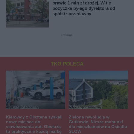
prawie 1 mln zł drożej. W tle
pożyczka byłego dyrektora od
spółki sprzedawcy
reklama
TKO POLECA
Artykuł Sponsorowany
Artykuł Sponsorowany
Kierowcy z Olsztyna zyskali
Zielona rewolucja w
nowe miejsce do
Gutkowie. Niższe rachunki
serwisowania aut. Obsłużą
dla mieszkańców na Osiedlu
tu praktycznie każdą markę
SLOW