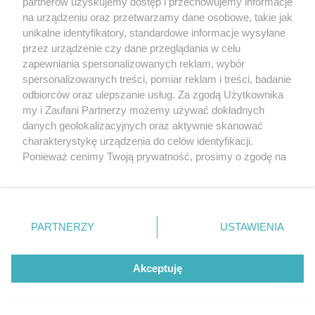
partnerów uzyskujemy dostęp i przechowujemy informacje
na urządzeniu oraz przetwarzamy dane osobowe, takie jak
unikalne identyfikatory, standardowe informacje wysyłane
POLITYKA
przez urządzenie czy dane przeglądania w celu
zapewniania spersonalizowanych reklam, wybór
Przełom w kluczowej branży na Warmii i
spersonalizowanych treści, pomiar reklam i treści, badanie
Mazurach? Chodzi o tysiące miejsc
odbiorców oraz ulepszanie usług. Za zgodą Użytkownika
pracy
my i Zaufani Partnerzy możemy używać dokładnych
danych geolokalizacyjnych oraz aktywnie skanować
charakterystykę urządzenia do celów identyfikacji.
Rozłam w PiS także na Warmii i
Ponieważ cenimy Twoją prywatność, prosimy o zgodę na
Mazurach. Trójka posłów dołączyła do
korzystanie z tych technologii poprzez kliknięcie
Morawieckiego
„Akceptuję”. Zgoda jest dobrowolna i zawsze możesz ją
zmienić/wycofać klikając przycisk ustawień prywatności
znajdujący się w lewym dolnym rogu strony
. Niektóre
PARTNERZY
USTAWIENIA
Najpierw wybuchła afera, teraz prezydent
rodzaje przetwarzania danych nie wymagają zgody
Szewczyk podjął decyzję. Wiceprezydent
użytkownika, ale masz prawo sprzeciwić się takiemu
straciła ważną funkcję
przetwarzaniu. Preferencje będą miały zastosowania tylko
Akceptuję
na tej witrynie.
Pokaż więcej
Zapoznaj się z poniższymi informacjami, abyś mógł