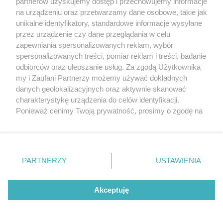
partnerów uzyskujemy dostęp i przechowujemy informacje
na urządzeniu oraz przetwarzamy dane osobowe, takie jak
unikalne identyfikatory, standardowe informacje wysyłane
przez urządzenie czy dane przeglądania w celu
zapewniania spersonalizowanych reklam, wybór
spersonalizowanych treści, pomiar reklam i treści, badanie
odbiorców oraz ulepszanie usług. Za zgodą Użytkownika
my i Zaufani Partnerzy możemy używać dokładnych
danych geolokalizacyjnych oraz aktywnie skanować
charakterystykę urządzenia do celów identyfikacji.
Ponieważ cenimy Twoją prywatność, prosimy o zgodę na
korzystanie z tych technologii poprzez kliknięcie
„Akceptuję”. Zgoda jest dobrowolna i zawsze możesz ją
zmienić/wycofać klikając przycisk ustawień prywatności
znajdujący się w lewym dolnym rogu strony
. Niektóre
PARTNERZY
USTAWIENIA
Kolizja i wypadek samochodowy, który spowodujesz
rodzaje przetwarzania danych nie wymagają zgody
pożyczonym samochodem – jakie są konsekwencje?
użytkownika, ale masz prawo sprzeciwić się takiemu
przetwarzaniu. Preferencje będą miały zastosowania tylko
Akceptuję
na tej witrynie.
Zapoznaj się z poniższymi informacjami, abyś mógł