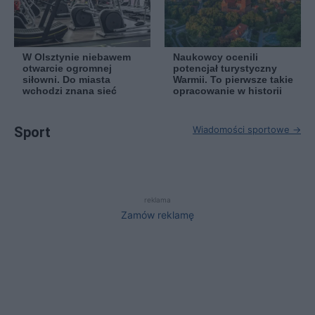
W Olsztynie niebawem
Naukowcy ocenili
otwarcie ogromnej
potencjał turystyczny
siłowni. Do miasta
Warmii. To pierwsze takie
wchodzi znana sieć
opracowanie w historii
Sport
Wiadomości sportowe →
reklama
Zamów reklamę