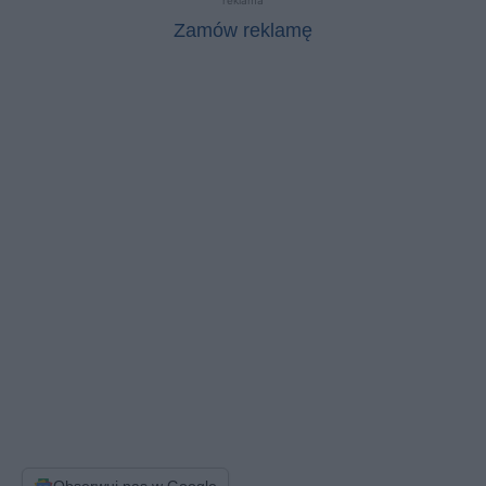
Zamów reklamę
Obserwuj nas w Google