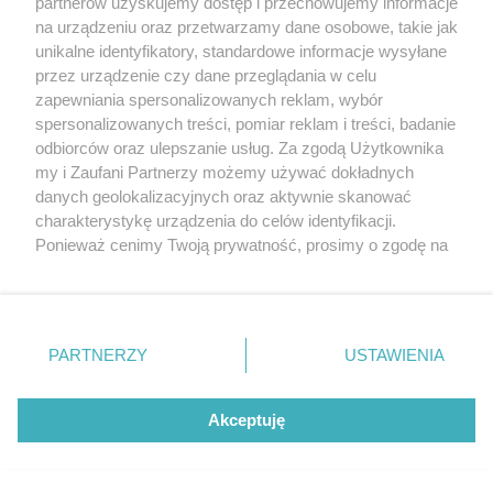
partnerów uzyskujemy dostęp i przechowujemy informacje
na urządzeniu oraz przetwarzamy dane osobowe, takie jak
unikalne identyfikatory, standardowe informacje wysyłane
przez urządzenie czy dane przeglądania w celu
zapewniania spersonalizowanych reklam, wybór
spersonalizowanych treści, pomiar reklam i treści, badanie
odbiorców oraz ulepszanie usług. Za zgodą Użytkownika
my i Zaufani Partnerzy możemy używać dokładnych
danych geolokalizacyjnych oraz aktywnie skanować
charakterystykę urządzenia do celów identyfikacji.
7-letni Bruno z Olsztyna walczy z rakiem. Nie ma wiele
Ponieważ cenimy Twoją prywatność, prosimy o zgodę na
czasu
korzystanie z tych technologii poprzez kliknięcie
„Akceptuję”. Zgoda jest dobrowolna i zawsze możesz ją
zmienić/wycofać klikając przycisk ustawień prywatności
znajdujący się w lewym dolnym rogu strony
. Niektóre
PARTNERZY
USTAWIENIA
rodzaje przetwarzania danych nie wymagają zgody
użytkownika, ale masz prawo sprzeciwić się takiemu
przetwarzaniu. Preferencje będą miały zastosowania tylko
Akceptuję
na tej witrynie.
Zapoznaj się z poniższymi informacjami, abyś mógł