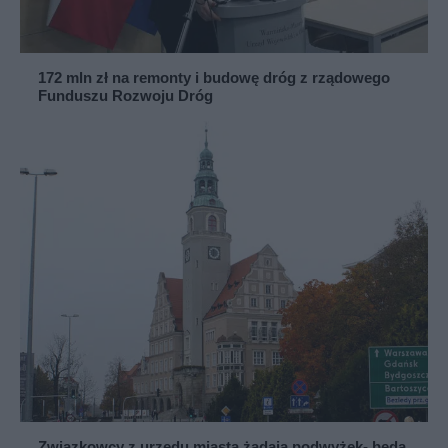
172 mln zł na remonty i budowę dróg z rządowego
Funduszu Rozwoju Dróg
Związkowcy z urzędu miasta żądają podwyżek- będą