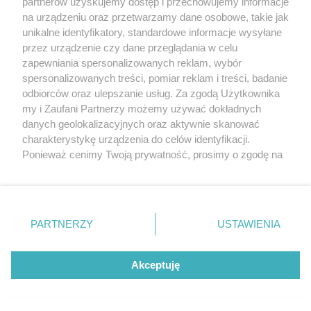
partnerów uzyskujemy dostęp i przechowujemy informacje
na urządzeniu oraz przetwarzamy dane osobowe, takie jak
unikalne identyfikatory, standardowe informacje wysyłane
przez urządzenie czy dane przeglądania w celu
zapewniania spersonalizowanych reklam, wybór
spersonalizowanych treści, pomiar reklam i treści, badanie
odbiorców oraz ulepszanie usług. Za zgodą Użytkownika
my i Zaufani Partnerzy możemy używać dokładnych
Michał Wypij krytycznie o działaniach rządu i
danych geolokalizacyjnych oraz aktywnie skanować
dofinansowaniu Warmii i Mazur
charakterystykę urządzenia do celów identyfikacji.
Ponieważ cenimy Twoją prywatność, prosimy o zgodę na
korzystanie z tych technologii poprzez kliknięcie
„Akceptuję”. Zgoda jest dobrowolna i zawsze możesz ją
zmienić/wycofać klikając przycisk ustawień prywatności
znajdujący się w lewym dolnym rogu strony
. Niektóre
PARTNERZY
USTAWIENIA
rodzaje przetwarzania danych nie wymagają zgody
użytkownika, ale masz prawo sprzeciwić się takiemu
przetwarzaniu. Preferencje będą miały zastosowania tylko
Akceptuję
na tej witrynie.
Zapoznaj się z poniższymi informacjami, abyś mógł