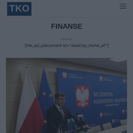
TKO
FINANSE
reklama
[the_ad_placement id="desktop_home_a1"]