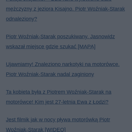
mężczyzny z jeziora Kisajno. Piotr Woźniak-Starak
odnaleziony?
Piotr Woźniak-Starak poszukiwany. Jasnowidz
wskazał miejsce gdzie szukać [MAPA]
Ujawniamy! Znaleziono narkotyki na motorówce.
Piotr Woźniak-Starak nadal zaginiony
Ta kobieta była z Piotrem Woźniak-Starak na
motorówce! Kim jest 27-letnia Ewa z Łodzi?
Jest filmik jak w nocy pływa motorówką Piotr
Woźniak-Starak [WIDEO]