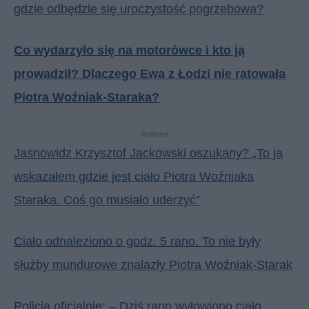
gdzie odbędzie się uroczystość pogrzebowa?
Co wydarzyło się na motorówce i kto ją
prowadził? Dlaczego Ewa z Łodzi nie ratowała
Piotra Woźniak-Staraka?
Reklama
Jasnowidz Krzysztof Jackowski oszukany? „To ja
wskazałem gdzie jest ciało Piotra Woźniaka
Staraka. Coś go musiało uderzyć”
Ciało odnaleziono o godz. 5 rano. To nie były
służby mundurowe znalazły Piotra Woźniak-Starak
Policja oficjalnie: – Dziś rano wyłowiono ciało