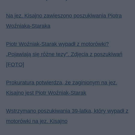
Na jez. Kisajno zawieszono poszukiwania Piotra
Woźniaka-Staraka
Piotr Woźniak-Starak wypadł z motorówki?
„Pojawiają się różne tezy”. Zdjęcia z poszukiwań
[FOTO]
Prokuratura potwierdza, że zaginionym na jez.
Kisajno jest Piotr Woźniak-Starak
Wstrzymano poszukiwania 39-latka, który wypadł z
motorówki na jez. Kisajno