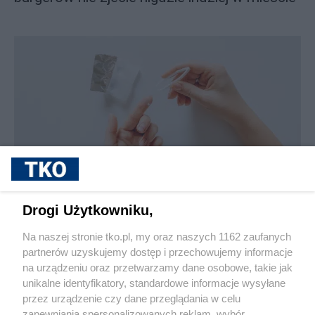
sponsorowane
Jak rozpoznać, że soczewki kontaktowe są
Drogi Użytkowniku,
źle dobrane
Na naszej stronie tko.pl, my oraz naszych 1162 zaufanych
partnerów uzyskujemy dostęp i przechowujemy informacje
Pokaż więcej
na urządzeniu oraz przetwarzamy dane osobowe, takie jak
unikalne identyfikatory, standardowe informacje wysyłane
przez urządzenie czy dane przeglądania w celu
zapewniania spersonalizowanych reklam, wybór