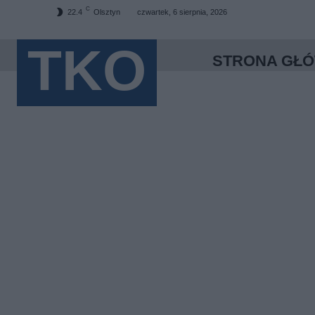
C
22.4
Olsztyn
czwartek, 6 sierpnia, 2026
TKO
STRONA GŁ