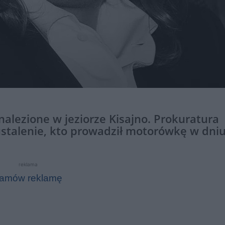
nalezione w jeziorze Kisajno. Prokuratura
ustalenie, kto prowadził motorówkę w dni
reklama
amów reklamę