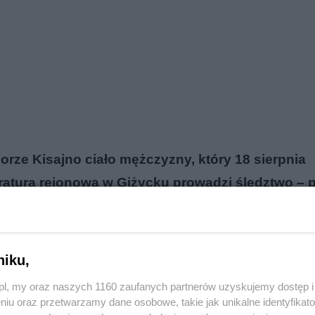
ziorze Kisajno ciało mężczyzny, który 18 sierpnia
ratura rejonowa w Giżycku prowadzi śledztwo – 
ieli poszukiwanym był Piotr Woźniak-Starak.
reklama
niku,
o.pl, my oraz naszych 1160 zaufanych partnerów uzyskujemy dostęp
niu oraz przetwarzamy dane osobowe, takie jak unikalne identyfikat