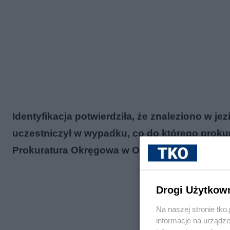
Identyfikacja potwierdziła, że znaleziono w je
uczestniczył w wypadku, co do którego proku
Prokuratura Okręgowa w
Olsztyn
ie. Od niedz
Drogi Użytkow
Na naszej stronie tk
informacje na urządze