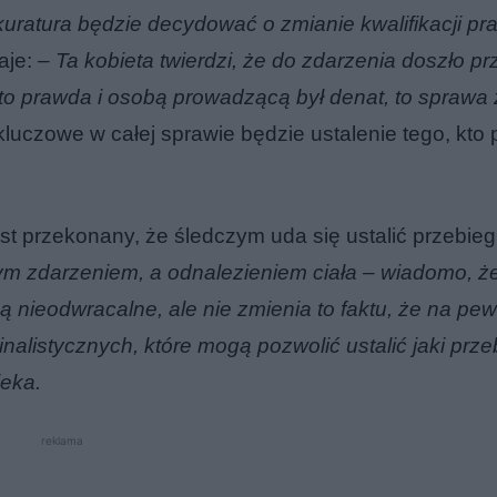
ratura będzie decydować o zmianie kwalifikacji pra
aje:
–
Ta kobieta twierdzi, że do zdarzenia doszło pr
 to prawda i osobą prowadzącą był denat, to sprawa 
uczowe w całej sprawie będzie ustalenie tego, kto 
st przekonany, że śledczym uda się ustalić przebieg
ym zdarzeniem, a odnalezieniem ciała – wiadomo, ż
nieodwracalne, ale nie zmienia to faktu, że na pewn
nalistycznych, które mogą pozwolić ustalić jaki prze
ieka.
reklama