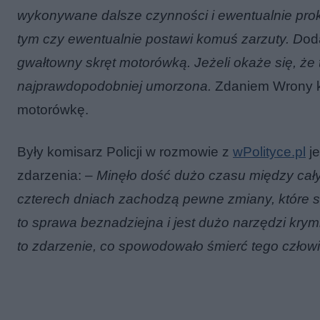
wykonywane dalsze czynności i ewentualnie proku
tym czy ewentualnie postawi komuś zarzuty. D
od
gwałtowny skręt motorówką. Jeżeli okaże się, że
najprawdopodobniej umorzona.
Zdaniem Wrony kl
motorówkę.
Były komisarz Policji w rozmowie z
wPolityce.pl
je
zdarzenia: –
Minęło dość dużo czasu między cał
czterech dniach zachodzą pewne zmiany, które są 
to sprawa beznadziejna i jest dużo narzędzi krymi
to zdarzenie, co spowodowało śmierć tego człow