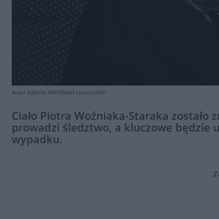
Autor zdjęcia: PAP/Stach Leszczyński
Ciało Piotra Woźniaka-Staraka zostało z
prowadzi śledztwo, a kluczowe będzie 
wypadku.
z