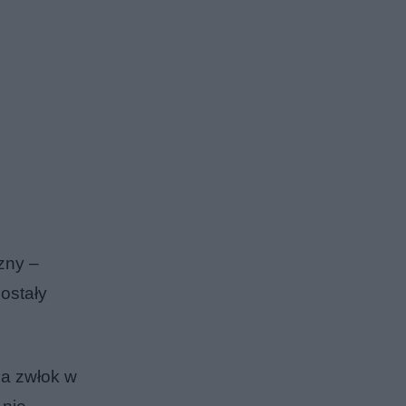
zny –
ostały
ja zwłok w