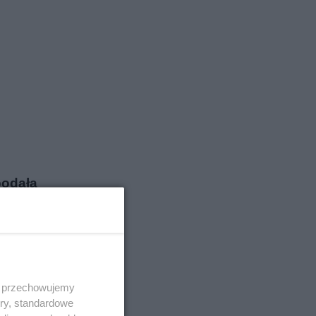
podała
 i przechowujemy
ory, standardowe