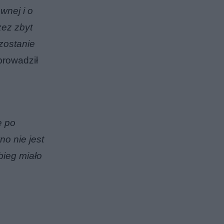
wnej i o
zez zbyt
zostanie
prowadził
e po
o nie jest
bieg miało