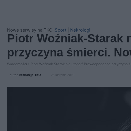
Nowe serwisy na TKO:
Sport
|
Nekrologi
Piotr Woźniak-Starak
przyczyna śmierci. Now
Wiadomości
Piotr Woźniak-Starak nie utonął? Prawdopodobna przyczyna śm
autor
Redakcja TKO
23 sierpnia 2019