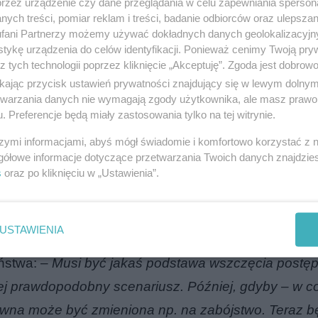
przez urządzenie czy dane przeglądania w celu zapewniania sperson
ych treści, pomiar reklam i treści, badanie odbiorców oraz ulepszan
fani Partnerzy możemy używać dokładnych danych geolokalizacyjn
tykę urządzenia do celów identyfikacji. Ponieważ cenimy Twoją pry
z tych technologii poprzez kliknięcie „Akceptuję”. Zgoda jest dobro
ikając przycisk ustawień prywatności znajdujący się w lewym dolny
etwarzania danych nie wymagają zgody użytkownika, ale masz prawo 
. Preferencje będą miały zastosowania tylko na tej witrynie.
szymi informacjami, abyś mógł świadomie i komfortowo korzystać z
gółowe informacje dotyczące przetwarzania Twoich danych znajdzi
znik Prokuratury Okręgowej w Olsztynie Krzysztof S
s
oraz po kliknięciu w „Ustawienia”.
uratora czynności identyfikujących, potwierdzono, i
tóry w dniu 18 sierpnia 2019 r. uczestniczył w wypad
USTAWIENIA
i śledztwo z art. 177§2 kk”. Sprawę skomentował p
eństwa: –
Musi być jakaś podstawa wszczęcia postę
ej prawdopodobny scenariusz. Później, gdyby – w c
prawna może być zmieniona np. na zabójstwo. Teraz 