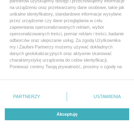
partnerów uzyskujemy dostęp i przechowujemy informacje
na urządzeniu oraz przetwarzamy dane osobowe, takie jak
unikalne identyfikatory, standardowe informacje wysyłane
przez urządzenie czy dane przeglądania w celu
zapewniania spersonalizowanych reklam, wybór
spersonalizowanych treści, pomiar reklam i treści, badanie
odbiorców oraz ulepszanie usług. Za zgodą Użytkownika
my i Zaufani Partnerzy możemy używać dokładnych
danych geolokalizacyjnych oraz aktywnie skanować
charakterystykę urządzenia do celów identyfikacji.
Ponieważ cenimy Twoją prywatność, prosimy o zgodę na
korzystanie z tych technologii poprzez kliknięcie
Ze Szlaku Wielkich Jezior Mazurskich znika
„Akceptuję”. Zgoda jest dobrowolna i zawsze możesz ją
oznakowanie tras wodnych
zmienić/wycofać klikając przycisk ustawień prywatności
znajdujący się w lewym dolnym rogu strony
. Niektóre
PARTNERZY
USTAWIENIA
rodzaje przetwarzania danych nie wymagają zgody
użytkownika, ale masz prawo sprzeciwić się takiemu
przetwarzaniu. Preferencje będą miały zastosowania tylko
Akceptuję
na tej witrynie.
Zapoznaj się z poniższymi informacjami, abyś mógł