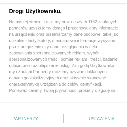
sponsorowane
Jak rozpoznać, że soczewki kontaktowe są
Drogi Użytkowniku,
źle dobrane
Na naszej stronie tko.pl, my oraz naszych 1162 zaufanych
partnerów uzyskujemy dostęp i przechowujemy informacje
Pokaż więcej
na urządzeniu oraz przetwarzamy dane osobowe, takie jak
unikalne identyfikatory, standardowe informacje wysyłane
przez urządzenie czy dane przeglądania w celu
zapewniania spersonalizowanych reklam, wybór
spersonalizowanych treści, pomiar reklam i treści, badanie
odbiorców oraz ulepszanie usług. Za zgodą Użytkownika
my i Zaufani Partnerzy możemy używać dokładnych
danych geolokalizacyjnych oraz aktywnie skanować
charakterystykę urządzenia do celów identyfikacji.
Reklama
Tematy
Archiwum artykułów
Ponieważ cenimy Twoją prywatność, prosimy o zgodę na
korzystanie z tych technologii poprzez kliknięcie
Archiwum wydania
Polityka Prywatności
Regulamin
„Akceptuję”. Zgoda jest dobrowolna i zawsze możesz ją
zmienić/wycofać klikając przycisk ustawień prywatności
O redakcji
Kontakt
znajdujący się w lewym dolnym rogu strony
. Niektóre
PARTNERZY
USTAWIENIA
rodzaje przetwarzania danych nie wymagają zgody