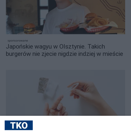
sponsorowane
Japońskie wagyu w Olsztynie. Takich
burgerów nie zjecie nigdzie indziej w mieście