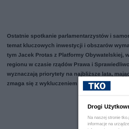
Ostatnie spotkanie parlamentarzystów i samo
temat kluczowych inwestycji i obszarów wyma
tym Jacek Protas z Platformy Obywatelskiej, w
regionu w czasie rządów Prawa i Sprawiedliwo
wyznaczają priorytety na najbliższe lata, mają
zmaga się z wykluczeniem komunikacyjnym i s
Drogi Użytkow
Na naszej stronie tk
informacje na urządze