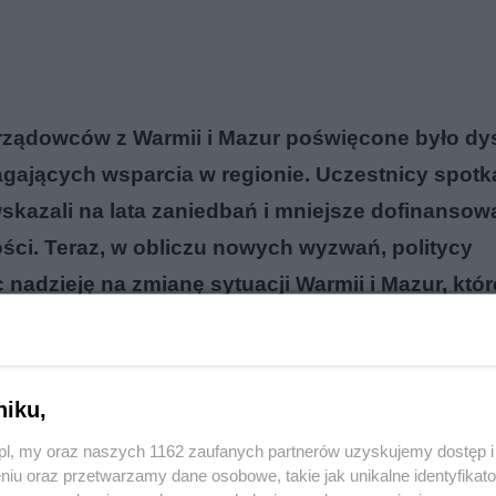
rządowców z Warmii i Mazur poświęcone było dys
gających wsparcia w regionie. Uczestnicy spotk
skazali na lata zaniedbań i mniejsze dofinansow
ści. Teraz, w obliczu nowych wyzwań, politycy
c nadzieję na zmianę sytuacji Warmii i Mazur, któ
kutkami zamknięcia granicy z Rosją.
reklama
niku,
o.pl, my oraz naszych 1162 zaufanych partnerów uzyskujemy dostęp
niu oraz przetwarzamy dane osobowe, takie jak unikalne identyfikat