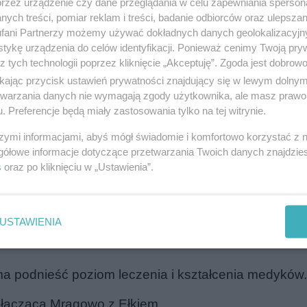
przez urządzenie czy dane przeglądania w celu zapewniania sperson
ych treści, pomiar reklam i treści, badanie odbiorców oraz ulepszan
fani Partnerzy możemy używać dokładnych danych geolokalizacyjn
tykę urządzenia do celów identyfikacji. Ponieważ cenimy Twoją pry
z tych technologii poprzez kliknięcie „Akceptuję”. Zgoda jest dobro
ikając przycisk ustawień prywatności znajdujący się w lewym dolny
etwarzania danych nie wymagają zgody użytkownika, ale masz prawo 
. Preferencje będą miały zastosowania tylko na tej witrynie.
szymi informacjami, abyś mógł świadomie i komfortowo korzystać z
gółowe informacje dotyczące przetwarzania Twoich danych znajdzi
s
oraz po kliknięciu w „Ustawienia”.
natorów, samorządowców i przedstawicieli Uniwersy
USTAWIENIA
, na których skupi się region. Wśród nich znalazły 
 ma podnieść poziom leczenia i kształcenia medyków.
 łączącą Mrągowo z Ełkiem.