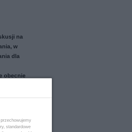
kusji na
ania, w
ania dla
re obecnie
 i przechowujemy
ory, standardowe