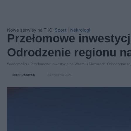
Nowe serwisy na TKO:
Sport
|
Nekrologi
Przełomowe inwestycj
Odrodzenie regionu n
Wiadomości
Przełomowe inwestycje na Warmii i Mazurach. Odrodzenie re
autor
Dorotab
24 stycznia 2024