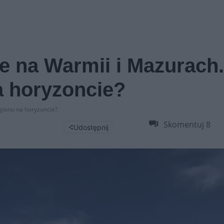
e na Warmii i Mazurach.
a horyzoncie?
gionu na horyzoncie?
Skomentuj
8
Udostępnij