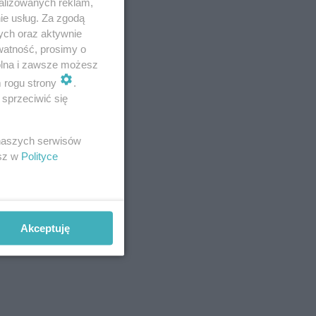
alizowanych reklam,
ie usług. Za zgodą
ych oraz aktywnie
watność, prosimy o
wolna i zawsze możesz
m rogu strony
.
sprzeciwić się
 naszych serwisów
esz w
Polityce
tetu
Akceptuję
się: