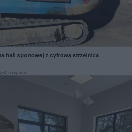
 hali sportowej z cyfrową strzelnicą
ych w regionie.