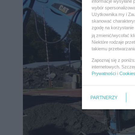
informacje wysyłane 
wybór spersonalizowan
Użytkownika my i Zau
skanować charakterys
zgodę na korzystanie 
ją zmienić/wycofać kl
Niektóre rodzaje prz
takiemu przetwarzaniu
Zapoznaj się z poniż
internetowych. Szcze
Prywatności
i
Cookie
PARTNERZY