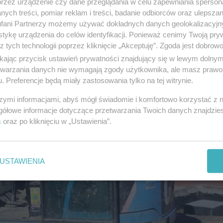
przez urządzenie czy dane przeglądania w celu zapewniania sperson
ych treści, pomiar reklam i treści, badanie odbiorców oraz ulepszan
fani Partnerzy możemy używać dokładnych danych geolokalizacyjn
tykę urządzenia do celów identyfikacji. Ponieważ cenimy Twoją pry
z tych technologii poprzez kliknięcie „Akceptuję”. Zgoda jest dobro
ikając przycisk ustawień prywatności znajdujący się w lewym dolny
etwarzania danych nie wymagają zgody użytkownika, ale masz prawo 
. Preferencje będą miały zastosowania tylko na tej witrynie.
szymi informacjami, abyś mógł świadomie i komfortowo korzystać z
gółowe informacje dotyczące przetwarzania Twoich danych znajdzi
s
oraz po kliknięciu w „Ustawienia”.
USTAWIENIA