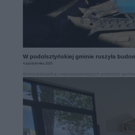
W podolsztyńskiej gminie ruszyła budowa
4 października 2025
Gmina zyska jedną z najnowocześniejszych przestrzeni sportow