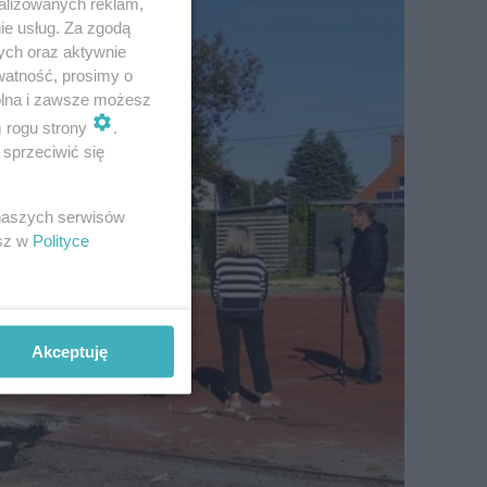
alizowanych reklam,
ie usług. Za zgodą
ych oraz aktywnie
watność, prosimy o
wolna i zawsze możesz
m rogu strony
.
sprzeciwić się
 naszych serwisów
esz w
Polityce
Akceptuję