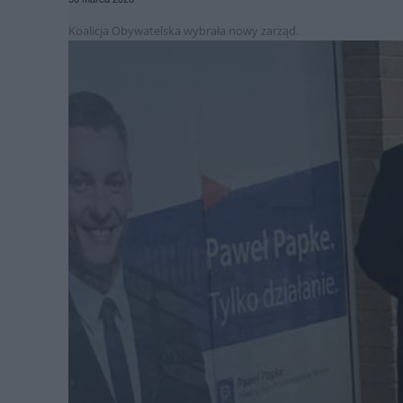
Koalicja Obywatelska wybrała nowy zarząd.