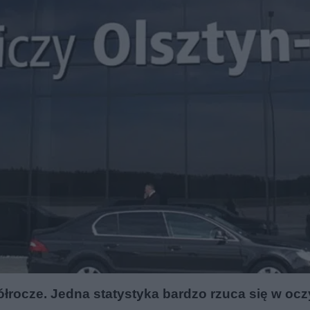
ocze. Jedna statystyka bardzo rzuca się w ocz