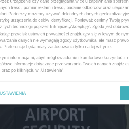
przez urządzenie czy dane przeglądania w celu zapewniania sperson
ych treści, pomiar reklam i treści, badanie odbiorców oraz ulepszan
fani Partnerzy możemy używać dokładnych danych geolokalizacyjn
tykę urządzenia do celów identyfikacji. Ponieważ cenimy Twoją pry
z tych technologii poprzez kliknięcie „Akceptuję”. Zgoda jest dobro
ikając przycisk ustawień prywatności znajdujący się w lewym dolny
etwarzania danych nie wymagają zgody użytkownika, ale masz prawo 
. Preferencje będą miały zastosowania tylko na tej witrynie.
szymi informacjami, abyś mógł świadomie i komfortowo korzystać z
gółowe informacje dotyczące przetwarzania Twoich danych znajdzi
s
oraz po kliknięciu w „Ustawienia”.
USTAWIENIA