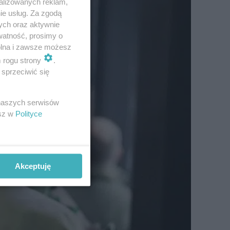
alizowanych reklam,
ie usług. Za zgodą
ych oraz aktywnie
watność, prosimy o
wolna i zawsze możesz
m rogu strony
.
sprzeciwić się
 naszych serwisów
esz w
Polityce
Akceptuję