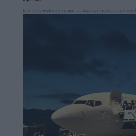
Lotnisko chwali się rozwojem siatki połączeń. Jak często korzy