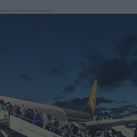
stacie z lotniska w Szymanach?