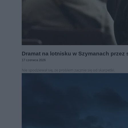
Dramat na lotnisku w Szymanach przez sk
17 czerwca 2026
Nie spodziewał się, że problem zacznie się od skarpetki.