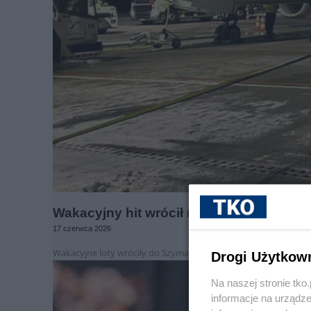
Wakacyjny hit wrócił na lotnisko Olszty
17 czerwca 2026
Wakacyjne loty wróciły do Szyman.
Drogi Użytkow
Na naszej stronie tk
informacje na urządze