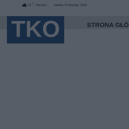
C
13
Olsztyn
sobota, 8 sierpnia, 2026
TKO
STRONA GŁ