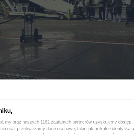
n-Mazury. Pierwszy samolot już wystartował
niku,
o.pl, my oraz naszych 1162 zaufanych partnerów uzyskujemy dostęp
niu oraz przetwarzamy dane osobowe, takie jak unikalne identyfikat