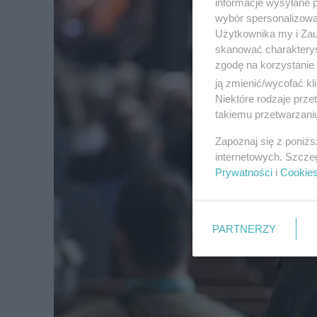
informacje wysyłane 
wybór spersonalizowan
Użytkownika my i Zau
skanować charakterys
zgodę na korzystanie 
ją zmienić/wycofać kl
Niektóre rodzaje prz
takiemu przetwarzaniu
Zapoznaj się z poniż
internetowych. Szcze
Prywatności
i
Cookie
PARTNERZY