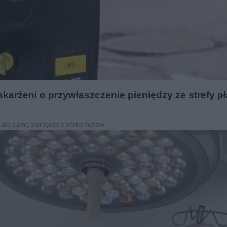
skarżeni o przywłaszczenie pieniędzy ze strefy 
 dużą sumę pieniędzy z parkomatów.