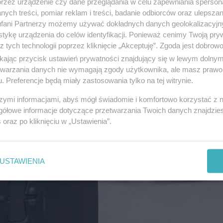
przez urządzenie czy dane przeglądania w celu zapewniania sperson
ych treści, pomiar reklam i treści, badanie odbiorców oraz ulepszan
fani Partnerzy możemy używać dokładnych danych geolokalizacyjn
tykę urządzenia do celów identyfikacji. Ponieważ cenimy Twoją pry
z tych technologii poprzez kliknięcie „Akceptuję”. Zgoda jest dobro
ikając przycisk ustawień prywatności znajdujący się w lewym dolny
etwarzania danych nie wymagają zgody użytkownika, ale masz prawo 
. Preferencje będą miały zastosowania tylko na tej witrynie.
szymi informacjami, abyś mógł świadomie i komfortowo korzystać z
gółowe informacje dotyczące przetwarzania Twoich danych znajdzi
s
oraz po kliknięciu w „Ustawienia”.
USTAWIENIA