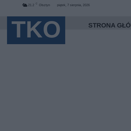
C
21.2
Olsztyn
piątek, 7 sierpnia, 2026
TKO
STRONA GŁ