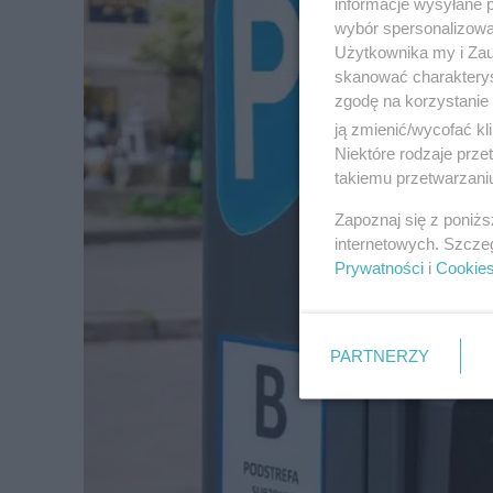
informacje wysyłane 
wybór spersonalizowan
Użytkownika my i Zau
skanować charakterys
zgodę na korzystanie 
ją zmienić/wycofać kl
Niektóre rodzaje prz
takiemu przetwarzaniu
Zapoznaj się z poniż
internetowych. Szcze
Prywatności
i
Cookie
PARTNERZY