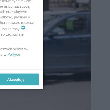
alizowanych reklam,
ie usług. Za zgodą
ych oraz aktywnie
watność, prosimy o
wolna i zawsze możesz
m rogu strony
.
sprzeciwić się
 naszych serwisów
esz w
Polityce
Akceptuję