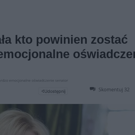
ła kto powinien zostać
emocjonalne oświadcze
Bardzo emocjonalne oświadczenie senator
Skomentuj
32
Udostępnij