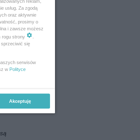
alizowanych reklam,
ie usług. Za zgodą
ych oraz aktywnie
watność, prosimy o
wolna i zawsze możesz
m rogu strony
.
sprzeciwić się
 starania,
 naszych serwisów
u
esz w
Polityce
e. Chodzi
pamięta,
ejszych
Akceptuję
łania na
 są