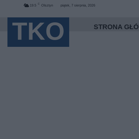
C
19.5
Olsztyn
piątek, 7 sierpnia, 2026
TKO
STRONA GŁ