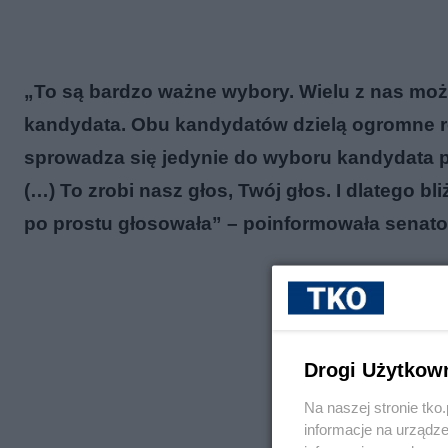
„To są bardzo ważne wybory. Wielu z nas mo
kandydata. Obu kandydatów dzielą ogromne r
sprowadza się jedynie do wyboru kandydata pa
(…) To zrobi nasz głos, Twój głos. I dlatego 
po prostu głosowała” – poinformowała senato
Drogi Użytkow
Na naszej stronie tk
informacje na urządze