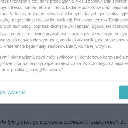
przez urządzenie czy dane przeglądania w celu zapewniania sperson
ych treści, pomiar reklam i treści, badanie odbiorców oraz ulepszan
fani Partnerzy możemy używać dokładnych danych geolokalizacyjn
tykę urządzenia do celów identyfikacji. Ponieważ cenimy Twoją pry
z tych technologii poprzez kliknięcie „Akceptuję”. Zgoda jest dobro
ikając przycisk ustawień prywatności znajdujący się w lewym dolny
etwarzania danych nie wymagają zgody użytkownika, ale masz prawo 
. Preferencje będą miały zastosowania tylko na tej witrynie.
yła w Platformie Obywatelskiej i blokowane były jej
szymi informacjami, abyś mógł świadomie i komfortowo korzystać z
iędzy wiarygodnością wyrażającą się w dotrzymani
gółowe informacje dotyczące przetwarzania Twoich danych znajdzi
em zapewnień bez pokrycia. Dla mnie to bardzo ważn
s
oraz po kliknięciu w „Ustawienia”.
łów z ust wiceprzewodniczącego PO, który nawet nie 
inam sobie wielokrotne publiczne obietnice najważni
USTAWIENIA
zrealizować, ale ta partia aktywnie utrudniała mi dzia
ło tyle patologi, a prezesi spółdzielni zapomnieli, że