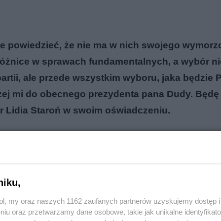
że powiedzieć, że nie ma w nich swojego wymor
óżnice w sprawach fundamentalnych, a wybór ni
rtii, ale przede wszystkim wyboru, jaka będzie 
bliżej mi do obecnego prezydenta pana Dudy. Będę
r Lidia Staroń w swoim oświadczeniu.
reklama
niku,
o.pl, my oraz naszych 1162 zaufanych partnerów uzyskujemy dostęp
niu oraz przetwarzamy dane osobowe, takie jak unikalne identyfikat