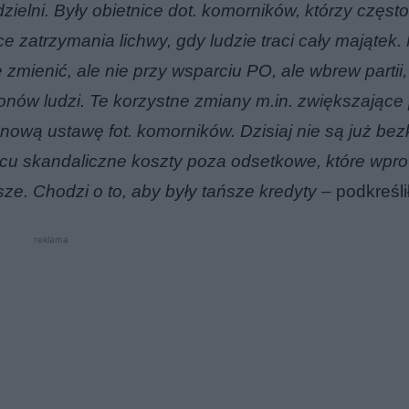
zielni. Były obietnice dot. komorników, którzy często 
ce zatrzymania lichwy, gdy ludzie traci cały majątek. 
le zmienić, ale nie przy wsparciu PO, ale wbrew partii,
onów ludzi. Te korzystne zmiany m.in. zwiększające
nową ustawę fot. komorników. Dzisiaj nie są już bezk
ońcu skandaliczne koszty poza odsetkowe, które wpr
ze. Chodzi o to, aby były tańsze kredyty
– podkreśli
reklama