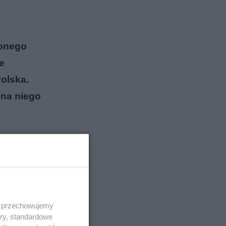
zonego
e
Polska.
 na niego
 i przechowujemy
ory, standardowe