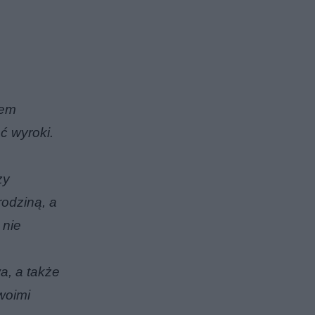
rem
ć wyroki.
zy
rodziną, a
 nie
a, a także
woimi