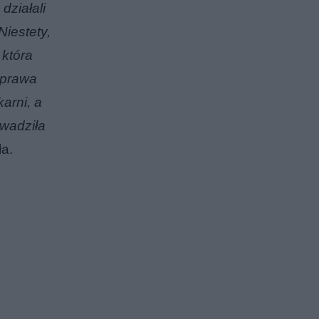
działali
Niestety,
 która
 prawa
arni, a
owadziła
ła.