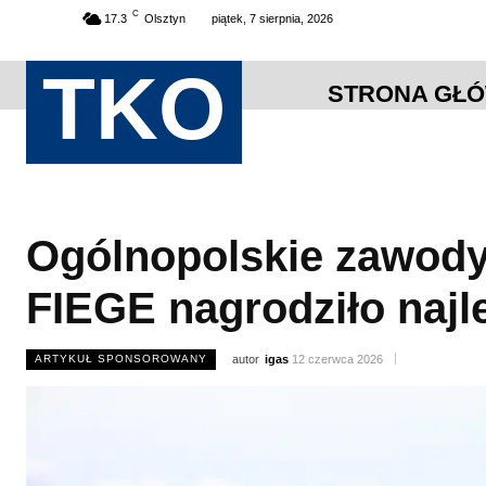
C
17.3
Olsztyn
piątek, 7 sierpnia, 2026
TKO
STRONA GŁ
Ogólnopolskie zawody
FIEGE nagrodziło naj
ARTYKUŁ SPONSOROWANY
autor
igas
12 czerwca 2026