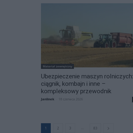
Materiał zewnętrzny
Ubezpieczenie maszyn rolniczych
ciągnik, kombajn i inne –
kompleksowy przewodnik
Janlinek
-
18 czerwca 2026
...
1
2
3
83