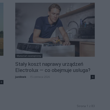
Materiał zewnętrzny
:
Stały koszt naprawy urządzeń
Electrolux — co obejmuje usługa?
Janlinek
-
15 czerwca 2026
0
0
Strona 1 z 83