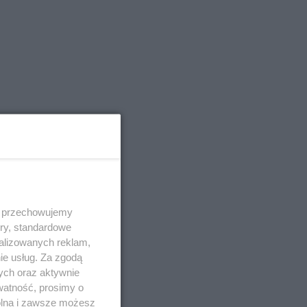
 i przechowujemy
ory, standardowe
alizowanych reklam,
ie usług. Za zgodą
ych oraz aktywnie
watność, prosimy o
wolna i zawsze możesz