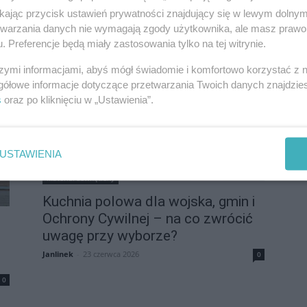
chroni elektronikę?
ikając przycisk ustawień prywatności znajdujący się w lewym dolny
0
Janlinek
-
25 czerwca 2026
0
etwarzania danych nie wymagają zgody użytkownika, ale masz prawo 
. Preferencje będą miały zastosowania tylko na tej witrynie.
szymi informacjami, abyś mógł świadomie i komfortowo korzystać z
gółowe informacje dotyczące przetwarzania Twoich danych znajdzi
s
oraz po kliknięciu w „Ustawienia”.
USTAWIENIA
Materiał zewnętrzny
Kuchnia polowa dla wojska, gmin i
Ochrony Cywilnej – na co zwrócić
uwagę przy wyborze?
Janlinek
-
23 czerwca 2026
0
0