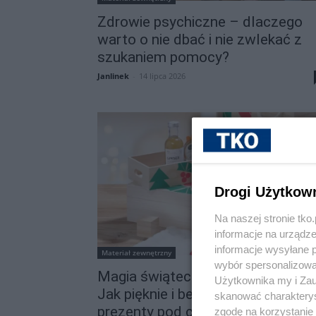
Zdrowie psychiczne – dlaczego
warto o nie dbać i nie zwlekać z
szukaniem pomocy?
Janlinek
-
14 lipca 2026
Drogi Użytkow
Na naszej stronie tk
informacje na urządze
informacje wysyłane 
Materiał zewnętrzny
wybór spersonalizowan
Magia świątecznego pakowania.
Użytkownika my i Zau
Jak pięknie i bez stresu zapakow
skanować charakterys
prezenty pod choinkę?
zgodę na korzystanie 