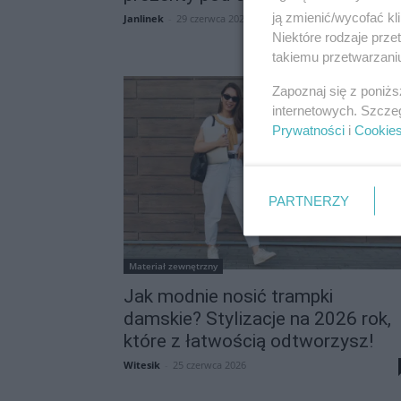
ją zmienić/wycofać kl
Janlinek
-
29 czerwca 2026
Niektóre rodzaje prz
takiemu przetwarzaniu
Zapoznaj się z poniż
internetowych. Szcze
Prywatności
i
Cookie
PARTNERZY
Materiał zewnętrzny
Jak modnie nosić trampki
damskie? Stylizacje na 2026 rok,
które z łatwością odtworzysz!
Witesik
-
25 czerwca 2026