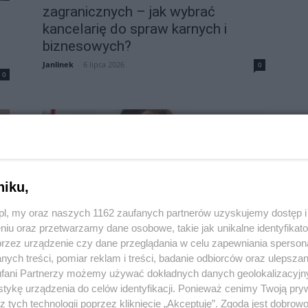
zagranicznych – jak wybrać
kancelarię do spraw karnych i
biznesowych?
Janlinek
-
6 lipca 2026
0
0
niku,
o.pl, my oraz naszych 1162 zaufanych partnerów uzyskujemy dostęp
niu oraz przetwarzamy dane osobowe, takie jak unikalne identyfikat
przez urządzenie czy dane przeglądania w celu zapewniania sperson
Materiał zewnętrzny
ych treści, pomiar reklam i treści, badanie odbiorców oraz ulepszan
fani Partnerzy możemy używać dokładnych danych geolokalizacyjn
Skoki napięcia a awarie sprzętu –
ać
tykę urządzenia do celów identyfikacji. Ponieważ cenimy Twoją pry
jak stabilizator napięcia sieciowego
z tych technologii poprzez kliknięcie „Akceptuję”. Zgoda jest dobro