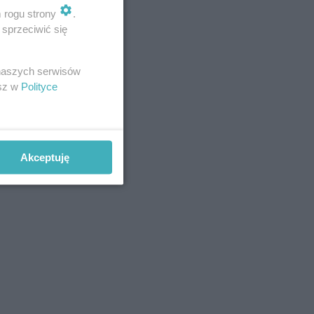
m rogu strony
.
sprzeciwić się
 naszych serwisów
esz w
Polityce
Akceptuję