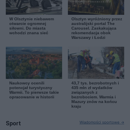
W Olsztynie niebawem
Olsztyn wyróżniony przez
otwarcie ogromnej
australijski portal The
siłowni. Do miasta
Carousel. Zaskakująca
wchodzi znana sieć
rekomendacja obok
Warszawy i Łodzi
Naukowcy ocenili
43,7 tys. bezrobotnych i
potencjał turystyczny
435 mln zł wydatków
Warmii. To pierwsze takie
związanych z
opracowanie w historii
bezrobociem. Warmia i
Mazury znów na końcu
kraju
Sport
Wiadomości sportowe →