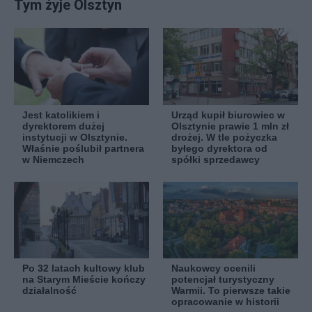
Tym żyje Olsztyn
Jest katolikiem i
Urząd kupił biurowiec w
dyrektorem dużej
Olsztynie prawie 1 mln zł
instytucji w Olsztynie.
drożej. W tle pożyczka
Właśnie poślubił partnera
byłego dyrektora od
w Niemczech
spółki sprzedawcy
Po 32 latach kultowy klub
Naukowcy ocenili
na Starym Mieście kończy
potencjał turystyczny
działalność
Warmii. To pierwsze takie
opracowanie w historii