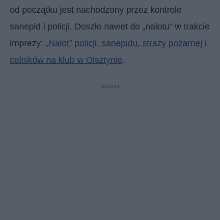
od początku jest nachodzony przez kontrole
sanepid i policji. Doszło nawet do „nalotu” w trakcie
imprezy:
„Nalot” policji, sanepidu, straży pożarnej i
celników na klub w Olsztynie
.
reklama