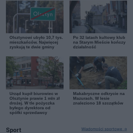
Olsztynowi ubyło 10,7 tys.
Po 32 latach kultowy klub
mieszkańców. Najwięcej
na Starym Mieście kończy
zyskują te dwie gminy
działalność
Urząd kupił biurowiec w
Makabryczne odkrycie na
Olsztynie prawie 1 mln zł
Mazurach. W lesie
drożej. W tle pożyczka
znaleziono 18 szczątków
byłego dyrektora od
spółki sprzedawcy
Sport
Wiadomości sportowe →