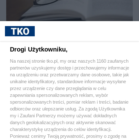
sponsorowane
Dlaczego warto kupować okulary do
czytania hurtowo? Korzyści dla sklepów i
Drogi Użytkowniku,
salonów optycznych
Na naszej stronie tko.pl, my oraz naszych 1160 zaufanych
partnerów uzyskujemy dostęp i przechowujemy informacje
Pokaż więcej
na urządzeniu oraz przetwarzamy dane osobowe, takie jak
unikalne identyfikatory, standardowe informacje wysyłane
przez urządzenie czy dane przeglądania w celu
zapewniania spersonalizowanych reklam, wybór
spersonalizowanych treści, pomiar reklam i treści, badanie
odbiorców oraz ulepszanie usług. Za zgodą Użytkownika
my i Zaufani Partnerzy możemy używać dokładnych
danych geolokalizacyjnych oraz aktywnie skanować
charakterystykę urządzenia do celów identyfikacji.
Reklama
Tematy
Archiwum artykułów
Ponieważ cenimy Twoją prywatność, prosimy o zgodę na