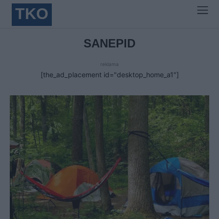
TKO
SANEPID
reklama
[the_ad_placement id="desktop_home_a1"]