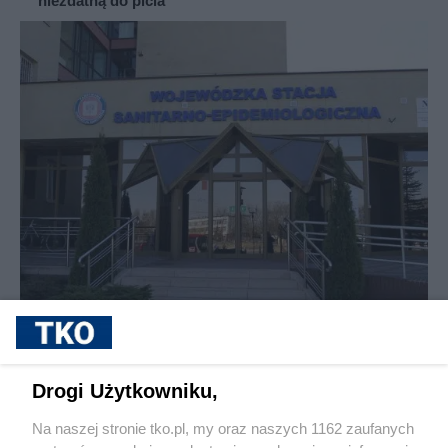
niezdatną do picia
Tajemnicza choroba w Olsztynie. Sanepid potwierdza:
to nie odra ani różyczka
Drogi Użytkowniku,
Na naszej stronie tko.pl, my oraz naszych 1162 zaufanych