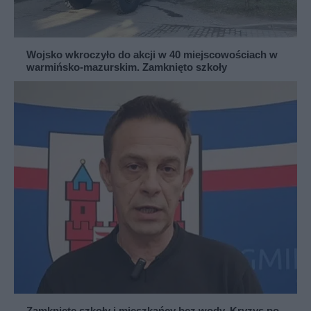
Wojsko wkroczyło do akcji w 40 miejscowościach w
warmińsko-mazurskim. Zamknięto szkoły
Zamknięte szkoły i mieszkańcy bez wody. Kryzys po