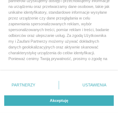
partnerów uzyskujemy dostęp i przechowujemy informacje
na urządzeniu oraz przetwarzamy dane osobowe, takie jak
unikalne identyfikatory, standardowe informacje wysyłane
przez urządzenie czy dane przeglądania w celu
zapewniania spersonalizowanych reklam, wybór
spersonalizowanych treści, pomiar reklam i treści, badanie
odbiorców oraz ulepszanie usług. Za zgodą Użytkownika
my i Zaufani Partnerzy możemy używać dokładnych
danych geolokalizacyjnych oraz aktywnie skanować
charakterystykę urządzenia do celów identyfikacji.
Ponieważ cenimy Twoją prywatność, prosimy o zgodę na
korzystanie z tych technologii poprzez kliknięcie
„Akceptuję”. Zgoda jest dobrowolna i zawsze możesz ją
Pilny komunikat Sanepidu: podejrzenie groźnej
zmienić/wycofać klikając przycisk ustawień prywatności
choroby zakaźnej w Olsztynie
znajdujący się w lewym dolnym rogu strony
. Niektóre
PARTNERZY
USTAWIENIA
rodzaje przetwarzania danych nie wymagają zgody
użytkownika, ale masz prawo sprzeciwić się takiemu
przetwarzaniu. Preferencje będą miały zastosowania tylko
Akceptuję
na tej witrynie.
Zapoznaj się z poniższymi informacjami, abyś mógł