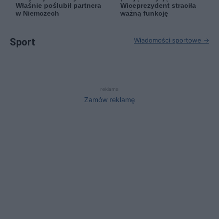
Właśnie poślubił partnera
Wiceprezydent straciła
w Niemczech
ważną funkcję
Sport
Wiadomości sportowe →
reklama
Zamów reklamę