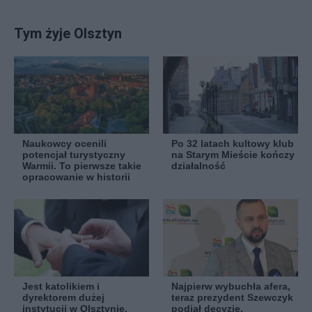
Tym żyje Olsztyn
Naukowcy ocenili
Po 32 latach kultowy klub
potencjał turystyczny
na Starym Mieście kończy
Warmii. To pierwsze takie
działalność
opracowanie w historii
Jest katolikiem i
Najpierw wybuchła afera,
dyrektorem dużej
teraz prezydent Szewczyk
instytucji w Olsztynie.
podjął decyzję.