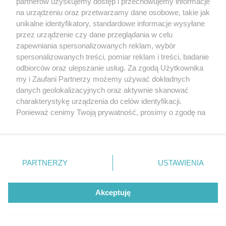
partnerów uzyskujemy dostęp i przechowujemy informacje
na urządzeniu oraz przetwarzamy dane osobowe, takie jak
unikalne identyfikatory, standardowe informacje wysyłane
przez urządzenie czy dane przeglądania w celu
zapewniania spersonalizowanych reklam, wybór
spersonalizowanych treści, pomiar reklam i treści, badanie
odbiorców oraz ulepszanie usług. Za zgodą Użytkownika
my i Zaufani Partnerzy możemy używać dokładnych
danych geolokalizacyjnych oraz aktywnie skanować
„Kuchenne rewolucje” znowu nie wyszły? Restauracja
charakterystykę urządzenia do celów identyfikacji.
po wizycie Magdy Gessler zamknięta
Ponieważ cenimy Twoją prywatność, prosimy o zgodę na
korzystanie z tych technologii poprzez kliknięcie
„Akceptuję”. Zgoda jest dobrowolna i zawsze możesz ją
zmienić/wycofać klikając przycisk ustawień prywatności
znajdujący się w lewym dolnym rogu strony
. Niektóre
PARTNERZY
USTAWIENIA
rodzaje przetwarzania danych nie wymagają zgody
użytkownika, ale masz prawo sprzeciwić się takiemu
przetwarzaniu. Preferencje będą miały zastosowania tylko
Akceptuję
na tej witrynie.
Zapoznaj się z poniższymi informacjami, abyś mógł