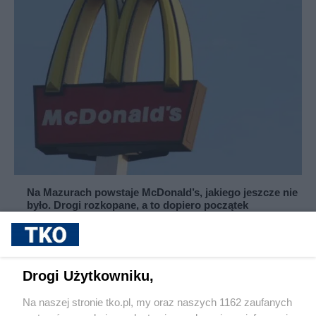
Na Mazurach powstaje McDonald’s, jakiego jeszcze nie
było. Drogi rozkopane, a to dopiero początek
Drogi Użytkowniku,
Na naszej stronie tko.pl, my oraz naszych 1162 zaufanych