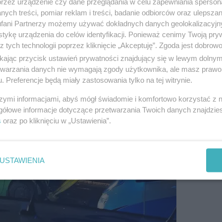
przez urządzenie czy dane przeglądania w celu zapewniania sperson
ych treści, pomiar reklam i treści, badanie odbiorców oraz ulepszan
 na al. Grunwaldzkiej w Elblągu.
Samochód osobowy
fani Partnerzy możemy używać dokładnych danych geolokalizacyjn
tykę urządzenia do celów identyfikacji. Ponieważ cenimy Twoją pry
 uderzyło w słup na wysepce przejścia dla pieszych.
z tych technologii poprzez kliknięcie „Akceptuję”. Zgoda jest dobro
 zniszczony.
ikając przycisk ustawień prywatności znajdujący się w lewym dolny
etwarzania danych nie wymagają zgody użytkownika, ale masz prawo 
. Preferencje będą miały zastosowania tylko na tej witrynie.
szymi informacjami, abyś mógł świadomie i komfortowo korzystać z
gółowe informacje dotyczące przetwarzania Twoich danych znajdzi
s
oraz po kliknięciu w „Ustawienia”.
USTAWIENIA