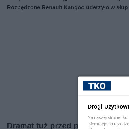
Rozpędzone Renault Kangoo uderzyło w słup p
Drogi Użytkow
Na naszej stronie tk
informacje na urządze
Dramat tuż przed północą