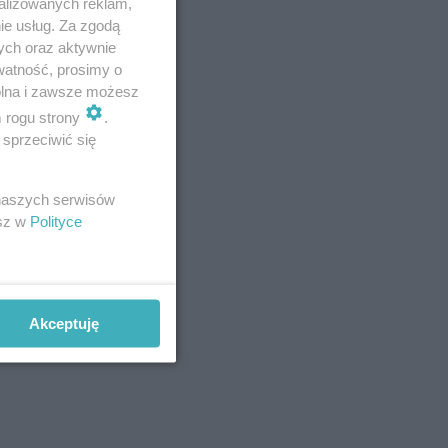
alizowanych reklam,
ie usług. Za zgodą
 jechał z
ych oraz aktywnie
watność, prosimy o
 Siła
wolna i zawsze możesz
m rogu strony
.
sprzeciwić się
 naszych serwisów
esz w
Polityce
Akceptuję