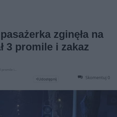
pasażerka zginęła na
 3 promile i zakaz
promile i...
Skomentuj
0
Udostępnij