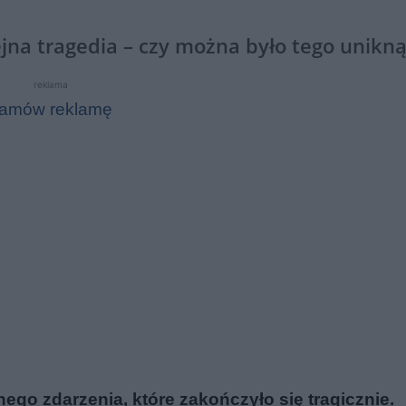
ejna tragedia – czy można było tego unikn
reklama
amów reklamę
ego zdarzenia, które zakończyło się tragicznie.