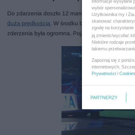
informacje wysyłane 
wybór spersonalizowan
Do zdarzenia doszło 12 marca, tuż przed północą,
Użytkownika my i Zau
skanować charakterys
dużą prędkością
. W środku były dwie osoby. Auto
zgodę na korzystanie 
zderzenia była ogromna. Pojazd został poważnie
ją zmienić/wycofać kl
Niektóre rodzaje prz
takiemu przetwarzaniu
Zapoznaj się z poniż
internetowych. Szcze
Prywatności
i
Cookie
PARTNERZY