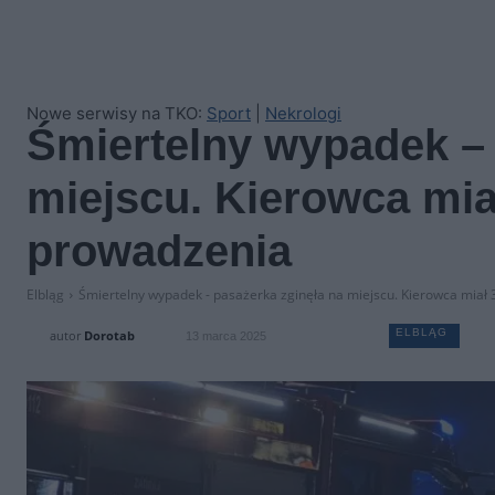
Nowe serwisy na TKO:
Sport
|
Nekrologi
Śmiertelny wypadek – 
miejscu. Kierowca miał
prowadzenia
Elbląg
Śmiertelny wypadek - pasażerka zginęła na miejscu. Kierowca miał 3 
ELBLĄG
autor
Dorotab
13 marca 2025