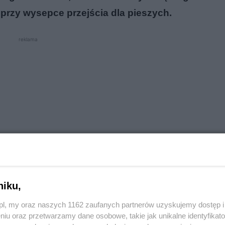
rzy wysepce przejścia dla pieszych.
reklama
niku,
o.pl, my oraz naszych 1162 zaufanych partnerów uzyskujemy dostęp
niu oraz przetwarzamy dane osobowe, takie jak unikalne identyfikat