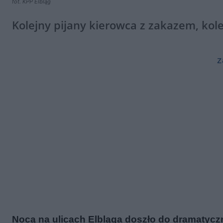
fot. KPP Elbląg
Kolejny pijany kierowca z zakazem, kol
z
Nocą na ulicach Elbląga doszło do dramatyczn