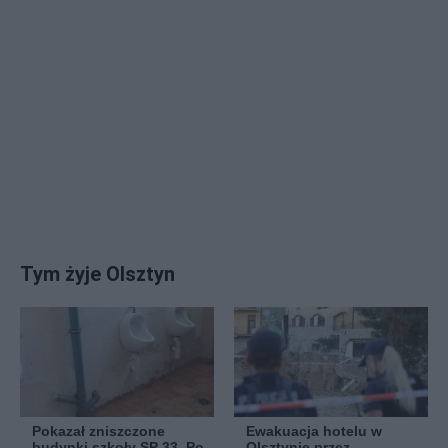
Tym żyje Olsztyn
Pokazał zniszczone
Ewakuacja hotelu w
budynki szkoły SP 33. Po
Olsztynie przez