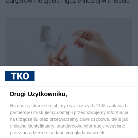
burgerów nie zjecie nigdzie indziej w mieście
sponsorowane
Jak rozpoznać, że soczewki kontaktowe są
Drogi Użytkowniku,
źle dobrane
Na naszej stronie tko.pl, my oraz naszych 1162 zaufanych
partnerów uzyskujemy dostęp i przechowujemy informacje
Pokaż więcej
na urządzeniu oraz przetwarzamy dane osobowe, takie jak
unikalne identyfikatory, standardowe informacje wysyłane
przez urządzenie czy dane przeglądania w celu