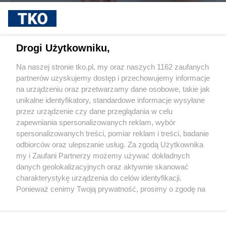
sponsorowane
Jak rozpoznać, że soczewki kontaktowe są
Drogi Użytkowniku,
źle dobrane
Na naszej stronie tko.pl, my oraz naszych 1162 zaufanych
partnerów uzyskujemy dostęp i przechowujemy informacje
Pokaż więcej
na urządzeniu oraz przetwarzamy dane osobowe, takie jak
unikalne identyfikatory, standardowe informacje wysyłane
przez urządzenie czy dane przeglądania w celu
zapewniania spersonalizowanych reklam, wybór
spersonalizowanych treści, pomiar reklam i treści, badanie
odbiorców oraz ulepszanie usług. Za zgodą Użytkownika
my i Zaufani Partnerzy możemy używać dokładnych
danych geolokalizacyjnych oraz aktywnie skanować
charakterystykę urządzenia do celów identyfikacji.
Reklama
Tematy
Archiwum artykułów
Ponieważ cenimy Twoją prywatność, prosimy o zgodę na
korzystanie z tych technologii poprzez kliknięcie
Archiwum wydania
Polityka Prywatności
Regulamin
„Akceptuję”. Zgoda jest dobrowolna i zawsze możesz ją
zmienić/wycofać klikając przycisk ustawień prywatności