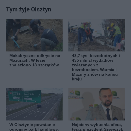
Tym żyje Olsztyn
Makabryczne odkrycie na
43,7 tys. bezrobotnych i
Mazurach. W lesie
435 mln zł wydatków
znaleziono 18 szczątków
związanych z
bezrobociem. Warmia i
Mazury znów na końcu
kraju
W Olsztynie powstanie
Najpierw wybuchła afera,
ogromny park handlowy.
teraz prezydent Szewczyk