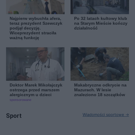
Najpierw wybuchła afera,
Po 32 latach kultowy klub
teraz prezydent Szewczyk
na Starym Mieście kończy
podjął decyzję.
działalność
Wiceprezydent straciła
ważną funkcję
Doktor Marek Mikołajczyk
Makabryczne odkrycie na
ostrzega przed marszem
Mazurach. W lesie
alergicznym u dzieci
znaleziono 18 szczątków
sponsorowane
Sport
Wiadomości sportowe →