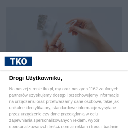
sponsorowane
Jak rozpoznać, że soczewki kontaktowe są
Drogi Użytkowniku,
źle dobrane
Na naszej stronie tko.pl, my oraz naszych 1162 zaufanych
partnerów uzyskujemy dostęp i przechowujemy informacje
Pokaż więcej
na urządzeniu oraz przetwarzamy dane osobowe, takie jak
unikalne identyfikatory, standardowe informacje wysyłane
przez urządzenie czy dane przeglądania w celu
zapewniania spersonalizowanych reklam, wybór
spersonalizowanych treści, pomiar reklam i treści, badanie