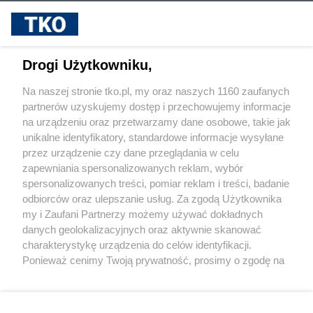
sponsorowane
Cukrzyca – cicha epidemia, która
przyspiesza. Nowe wyzwania, nowe
możliwości leczenia i rosnąca rola
Drogi Użytkowniku,
profilaktyki
Na naszej stronie tko.pl, my oraz naszych 1160 zaufanych
partnerów uzyskujemy dostęp i przechowujemy informacje
Pokaż więcej
na urządzeniu oraz przetwarzamy dane osobowe, takie jak
unikalne identyfikatory, standardowe informacje wysyłane
przez urządzenie czy dane przeglądania w celu
zapewniania spersonalizowanych reklam, wybór
spersonalizowanych treści, pomiar reklam i treści, badanie
odbiorców oraz ulepszanie usług. Za zgodą Użytkownika
my i Zaufani Partnerzy możemy używać dokładnych
danych geolokalizacyjnych oraz aktywnie skanować
charakterystykę urządzenia do celów identyfikacji.
Reklama
Tematy
Archiwum artykułów
Ponieważ cenimy Twoją prywatność, prosimy o zgodę na
korzystanie z tych technologii poprzez kliknięcie
Archiwum wydania
Polityka Prywatności
Regulamin
„Akceptuję”. Zgoda jest dobrowolna i zawsze możesz ją
zmienić/wycofać klikając przycisk ustawień prywatności
O redakcji
Kontakt