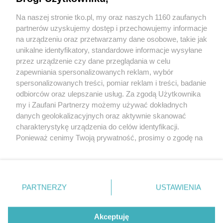
salonów optycznych
Na naszej stronie tko.pl, my oraz naszych 1160 zaufanych
partnerów uzyskujemy dostęp i przechowujemy informacje
Pokaż więcej
na urządzeniu oraz przetwarzamy dane osobowe, takie jak
unikalne identyfikatory, standardowe informacje wysyłane
przez urządzenie czy dane przeglądania w celu
zapewniania spersonalizowanych reklam, wybór
spersonalizowanych treści, pomiar reklam i treści, badanie
odbiorców oraz ulepszanie usług. Za zgodą Użytkownika
my i Zaufani Partnerzy możemy używać dokładnych
danych geolokalizacyjnych oraz aktywnie skanować
charakterystykę urządzenia do celów identyfikacji.
Reklama
Tematy
Archiwum artykułów
Ponieważ cenimy Twoją prywatność, prosimy o zgodę na
korzystanie z tych technologii poprzez kliknięcie
Archiwum wydania
Polityka Prywatności
Regulamin
„Akceptuję”. Zgoda jest dobrowolna i zawsze możesz ją
zmienić/wycofać klikając przycisk ustawień prywatności
O redakcji
Kontakt
znajdujący się w lewym dolnym rogu strony
. Niektóre
PARTNERZY
USTAWIENIA
rodzaje przetwarzania danych nie wymagają zgody
użytkownika, ale masz prawo sprzeciwić się takiemu
Strona korzysta z plików cookies w celu realizacji usług. Pozostając na niej,
przetwarzaniu. Preferencje będą miały zastosowania tylko
wyrażasz zgodę na ich wykorzystanie. Więcej informacji w polityce
Akceptuję