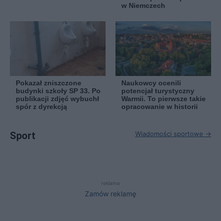
w Niemczech
Pokazał zniszczone
Naukowcy ocenili
budynki szkoły SP 33. Po
potencjał turystyczny
publikacji zdjęć wybuchł
Warmii. To pierwsze takie
spór z dyrekcją
opracowanie w historii
Sport
Wiadomości sportowe →
reklama
Zamów reklamę