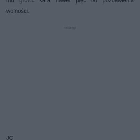
mu grozić kara nawet pięć lat pozbawienia
wolności.
reklama
JC