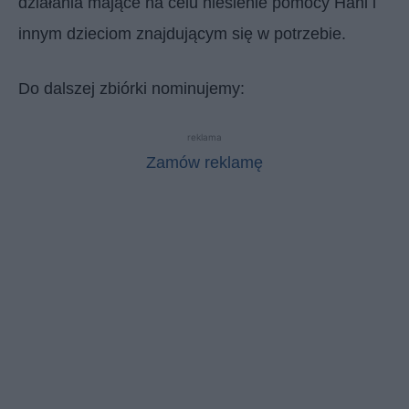
działania mające na celu niesienie pomocy Hani i
innym dzieciom znajdującym się w potrzebie.
Do dalszej zbiórki nominujemy:
reklama
Zamów reklamę