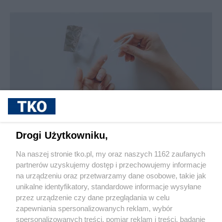
sponsorowane
Jak rozpoznać, że soczewki kontaktowe są
Drogi Użytkowniku,
źle dobrane
Na naszej stronie tko.pl, my oraz naszych 1162 zaufanych
partnerów uzyskujemy dostęp i przechowujemy informacje
Pokaż więcej
na urządzeniu oraz przetwarzamy dane osobowe, takie jak
unikalne identyfikatory, standardowe informacje wysyłane
przez urządzenie czy dane przeglądania w celu
zapewniania spersonalizowanych reklam, wybór
spersonalizowanych treści, pomiar reklam i treści, badanie