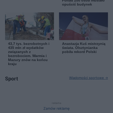
Ponad 200 osób musiało
opuścić budynek
43,7 tys. bezrobotnych i
Anastazja Kuś mistrzynią
435 mln zł wydatków
świata. Olsztynianka
związanych z
pobiła rekord Polski
bezrobociem. Warmia i
Mazury znów na końcu
kraju
Sport
Wiadomości sportowe →
reklama
Zamów reklamę