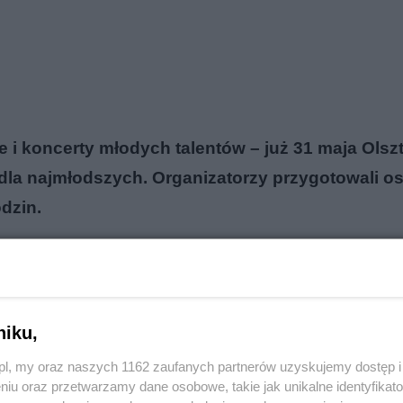
i koncerty młodych talentów – już 31 maja Olszt
 dla najmłodszych. Organizatorzy przygotowali os
odzin.
reklama
niku,
o.pl, my oraz naszych 1162 zaufanych partnerów uzyskujemy dostęp
niu oraz przetwarzamy dane osobowe, takie jak unikalne identyfikat