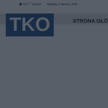
C
16.7
Olsztyn
niedziela, 9 sierpnia, 2026
TKO
STRONA GŁ