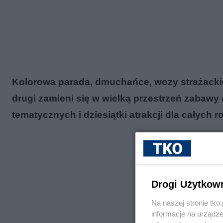
Kolorowa parada, dmuchańce, wozy strażackie 
drugi zamieni się w wielką przestrzeń zabawy
tematycznych i dziesiątki atrakcji dla całych r
Drogi Użytkow
Na naszej stronie tk
informacje na urządze