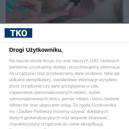
sponsorowane
Cukrzyca – cicha epidemia, która
przyspiesza. Nowe wyzwania, nowe
możliwości leczenia i rosnąca rola
Drogi Użytkowniku,
profilaktyki
Na naszej stronie tko.pl, my oraz naszych 1162 zaufanych
partnerów uzyskujemy dostęp i przechowujemy informacje
Pokaż więcej
na urządzeniu oraz przetwarzamy dane osobowe, takie jak
unikalne identyfikatory, standardowe informacje wysyłane
przez urządzenie czy dane przeglądania w celu
zapewniania spersonalizowanych reklam, wybór
spersonalizowanych treści, pomiar reklam i treści, badanie
odbiorców oraz ulepszanie usług. Za zgodą Użytkownika
my i Zaufani Partnerzy możemy używać dokładnych
danych geolokalizacyjnych oraz aktywnie skanować
charakterystykę urządzenia do celów identyfikacji.
Reklama
Tematy
Archiwum artykułów