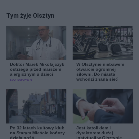
Tym żyje Olsztyn
Doktor Marek Mikołajczyk
W Olsztynie niebawem
ostrzega przed marszem
otwarcie ogromnej
alergicznym u dzieci
siłowni. Do miasta
wchodzi znana sieć
sponsorowane
Po 32 latach kultowy klub
Jest katolikiem i
na Starym Mieście kończy
dyrektorem dużej
działalność
instytucji w Olsztynie.