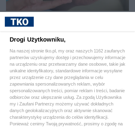
sponsorowane
Cukrzyca – cicha epidemia, która
przyspiesza. Nowe wyzwania, nowe
możliwości leczenia i rosnąca rola
Drogi Użytkowniku,
profilaktyki
Na naszej stronie tko.pl, my oraz naszych 1162 zaufanych
partnerów uzyskujemy dostęp i przechowujemy informacje
Pokaż więcej
na urządzeniu oraz przetwarzamy dane osobowe, takie jak
unikalne identyfikatory, standardowe informacje wysyłane
przez urządzenie czy dane przeglądania w celu
zapewniania spersonalizowanych reklam, wybór
spersonalizowanych treści, pomiar reklam i treści, badanie
odbiorców oraz ulepszanie usług. Za zgodą Użytkownika
my i Zaufani Partnerzy możemy używać dokładnych
danych geolokalizacyjnych oraz aktywnie skanować
charakterystykę urządzenia do celów identyfikacji.
Reklama
Tematy
Archiwum artykułów
Ponieważ cenimy Twoją prywatność, prosimy o zgodę na
korzystanie z tych technologii poprzez kliknięcie
Archiwum wydania
Polityka Prywatności
Regulamin