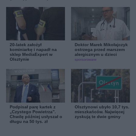
20-latek założył
Doktor Marek Mikołajczyk
kominiarkę i napadł na
ostrzega przed marszem
sklep MediaExpert w
alergicznym u dzieci
Olsztynie
sponsorowane
Podpisał parę kartek z
Olsztynowi ubyło 10,7 tys.
„Czystego Powietrza”.
mieszkańców. Najwięcej
Chwilę później usłyszał o
zyskują te dwie gminy
długu na 50 tys. zł