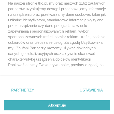
Na naszej stronie tko.pl, my oraz naszych 1162 zaufanych
partnerów uzyskujemy dostęp i przechowujemy informacje
Pokaż więcej
na urządzeniu oraz przetwarzamy dane osobowe, takie jak
unikalne identyfikatory, standardowe informacje wysyłane
przez urządzenie czy dane przeglądania w celu
zapewniania spersonalizowanych reklam, wybór
spersonalizowanych treści, pomiar reklam i treści, badanie
odbiorców oraz ulepszanie usług. Za zgodą Użytkownika
my i Zaufani Partnerzy możemy używać dokładnych
danych geolokalizacyjnych oraz aktywnie skanować
charakterystykę urządzenia do celów identyfikacji.
Reklama
Tematy
Archiwum artykułów
Ponieważ cenimy Twoją prywatność, prosimy o zgodę na
korzystanie z tych technologii poprzez kliknięcie
Archiwum wydania
Polityka Prywatności
Regulamin
„Akceptuję”. Zgoda jest dobrowolna i zawsze możesz ją
zmienić/wycofać klikając przycisk ustawień prywatności
O redakcji
Kontakt
znajdujący się w lewym dolnym rogu strony
. Niektóre
PARTNERZY
USTAWIENIA
rodzaje przetwarzania danych nie wymagają zgody
użytkownika, ale masz prawo sprzeciwić się takiemu
Strona korzysta z plików cookies w celu realizacji usług. Pozostając na niej,
przetwarzaniu. Preferencje będą miały zastosowania tylko
Akceptuję
wyrażasz zgodę na ich wykorzystanie. Więcej informacji w polityce
prywatności.
na tej witrynie.