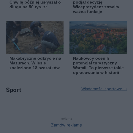
Chwilę później usłyszał o
podjął decyzję.
długu na 50 tys. zł
Wiceprezydent straciła
ważną funkcję
Makabryczne odkrycie na
Naukowcy ocenili
Mazurach. W lesie
potencjał turystyczny
znaleziono 18 szczątków
Warmii. To pierwsze takie
opracowanie w historii
Sport
Wiadomości sportowe →
reklama
Zamów reklamę