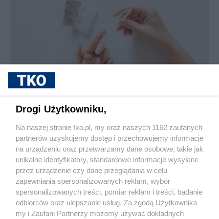
sponsorowane
Jak rozpoznać, że soczewki kontaktowe są
Drogi Użytkowniku,
źle dobrane
Na naszej stronie tko.pl, my oraz naszych 1162 zaufanych
partnerów uzyskujemy dostęp i przechowujemy informacje
Pokaż więcej
na urządzeniu oraz przetwarzamy dane osobowe, takie jak
unikalne identyfikatory, standardowe informacje wysyłane
przez urządzenie czy dane przeglądania w celu
zapewniania spersonalizowanych reklam, wybór
spersonalizowanych treści, pomiar reklam i treści, badanie
odbiorców oraz ulepszanie usług. Za zgodą Użytkownika
my i Zaufani Partnerzy możemy używać dokładnych