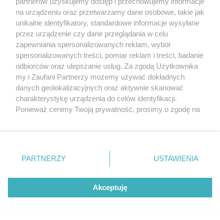
partnerów uzyskujemy dostęp i przechowujemy informacje
na urządzeniu oraz przetwarzamy dane osobowe, takie jak
sponsorowane
unikalne identyfikatory, standardowe informacje wysyłane
Cukrzyca – cicha epidemia, która
przez urządzenie czy dane przeglądania w celu
przyspiesza. Nowe wyzwania, nowe
zapewniania spersonalizowanych reklam, wybór
możliwości leczenia i rosnąca rola
spersonalizowanych treści, pomiar reklam i treści, badanie
profilaktyki
odbiorców oraz ulepszanie usług. Za zgodą Użytkownika
my i Zaufani Partnerzy możemy używać dokładnych
danych geolokalizacyjnych oraz aktywnie skanować
Pokaż więcej
charakterystykę urządzenia do celów identyfikacji.
Ponieważ cenimy Twoją prywatność, prosimy o zgodę na
korzystanie z tych technologii poprzez kliknięcie
„Akceptuję”. Zgoda jest dobrowolna i zawsze możesz ją
zmienić/wycofać klikając przycisk ustawień prywatności
znajdujący się w lewym dolnym rogu strony
. Niektóre
PARTNERZY
USTAWIENIA
rodzaje przetwarzania danych nie wymagają zgody
użytkownika, ale masz prawo sprzeciwić się takiemu
przetwarzaniu. Preferencje będą miały zastosowania tylko
Akceptuję
Reklama
Tematy
Archiwum artykułów
na tej witrynie.
Archiwum wydania
Polityka Prywatności
Regulamin
Zapoznaj się z poniższymi informacjami, abyś mógł