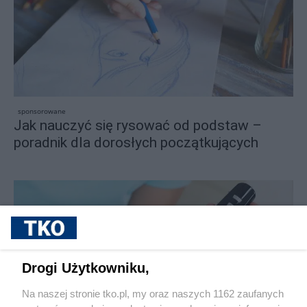
sponsorowane
Jak nauczyć się rysować od podstaw –
poradnik dla dorosłych początkujących
Drogi Użytkowniku,
Na naszej stronie tko.pl, my oraz naszych 1162 zaufanych