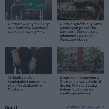
Olsztynowi ubyło 10,7 tys.
Olsztyn wyróżniony przez
mieszkańców. Najwięcej
australijski portal The
zyskują te dwie gminy
Carousel. Zaskakująca
rekomendacja obok
Warszawy i Łodzi
20-latek założył
Urząd kupił biurowiec w
kominiarkę i napadł na
Olsztynie prawie 1 mln zł
sklep MediaExpert w
drożej. W tle pożyczka
Olsztynie
byłego dyrektora od
spółki sprzedawcy
Sport
Wiadomości sportowe →