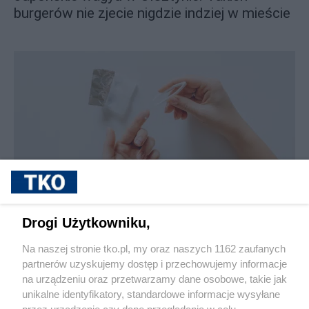
burgerów nie zjecie nigdzie indziej w mieście
sponsorowane
Jak rozpoznać, że soczewki kontaktowe są
Drogi Użytkowniku,
źle dobrane
Na naszej stronie tko.pl, my oraz naszych 1162 zaufanych
partnerów uzyskujemy dostęp i przechowujemy informacje
Pokaż więcej
na urządzeniu oraz przetwarzamy dane osobowe, takie jak
unikalne identyfikatory, standardowe informacje wysyłane
przez urządzenie czy dane przeglądania w celu