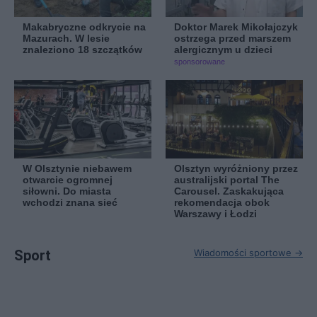
Makabryczne odkrycie na
Doktor Marek Mikołajczyk
Mazurach. W lesie
ostrzega przed marszem
znaleziono 18 szczątków
alergicznym u dzieci
sponsorowane
W Olsztynie niebawem
Olsztyn wyróżniony przez
otwarcie ogromnej
australijski portal The
siłowni. Do miasta
Carousel. Zaskakująca
wchodzi znana sieć
rekomendacja obok
Warszawy i Łodzi
Sport
Wiadomości sportowe →