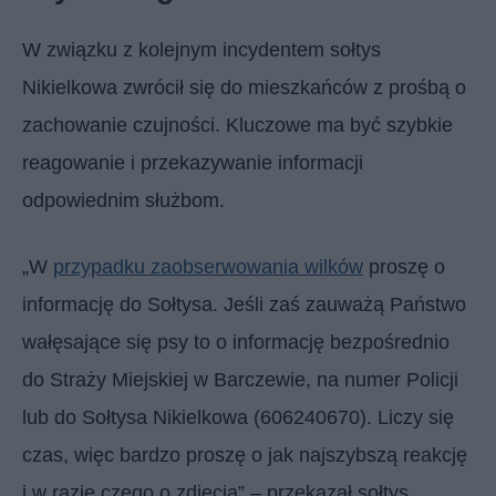
W związku z kolejnym incydentem sołtys
Nikielkowa zwrócił się do mieszkańców z prośbą o
zachowanie czujności. Kluczowe ma być szybkie
reagowanie i przekazywanie informacji
odpowiednim służbom.
„W
przypadku zaobserwowania wilków
proszę o
informację do Sołtysa. Jeśli zaś zauważą Państwo
wałęsające się psy to o informację bezpośrednio
do Straży Miejskiej w Barczewie, na numer Policji
lub do Sołtysa Nikielkowa (606240670). Liczy się
czas, więc bardzo proszę o jak najszybszą reakcję
i w razie czego o zdjęcia” – przekazał sołtys.