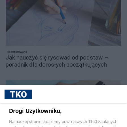
sponsorowane
Jak nauczyć się rysować od podstaw –
poradnik dla dorosłych początkujących
Drogi Użytkowniku,
Na naszej stronie tko.pl, my oraz naszych 1160 zaufanych