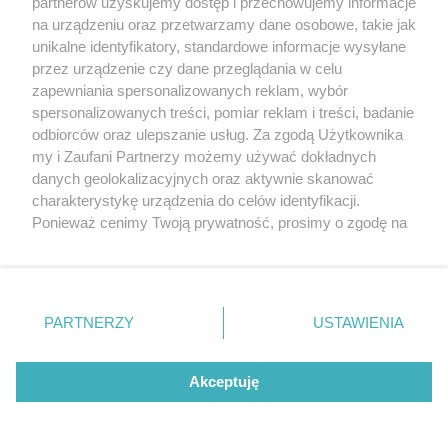
partnerów uzyskujemy dostęp i przechowujemy informacje
na urządzeniu oraz przetwarzamy dane osobowe, takie jak
unikalne identyfikatory, standardowe informacje wysyłane
sponsorowane
przez urządzenie czy dane przeglądania w celu
Cukrzyca – cicha epidemia, która
zapewniania spersonalizowanych reklam, wybór
przyspiesza. Nowe wyzwania, nowe
spersonalizowanych treści, pomiar reklam i treści, badanie
możliwości leczenia i rosnąca rola
odbiorców oraz ulepszanie usług. Za zgodą Użytkownika
profilaktyki
my i Zaufani Partnerzy możemy używać dokładnych
danych geolokalizacyjnych oraz aktywnie skanować
charakterystykę urządzenia do celów identyfikacji.
Ponieważ cenimy Twoją prywatność, prosimy o zgodę na
korzystanie z tych technologii poprzez kliknięcie
„Akceptuję”. Zgoda jest dobrowolna i zawsze możesz ją
zmienić/wycofać klikając przycisk ustawień prywatności
znajdujący się w lewym dolnym rogu strony
. Niektóre
PARTNERZY
USTAWIENIA
rodzaje przetwarzania danych nie wymagają zgody
użytkownika, ale masz prawo sprzeciwić się takiemu
przetwarzaniu. Preferencje będą miały zastosowania tylko
Akceptuję
na tej witrynie.
sponsorowane
Zapoznaj się z poniższymi informacjami, abyś mógł