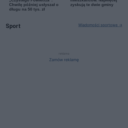
„Czystego Powietrza”.
mieszkańców. Najwięcej
Chwilę później usłyszał o
zyskują te dwie gminy
długu na 50 tys. zł
Sport
Wiadomości sportowe →
reklama
Zamów reklamę