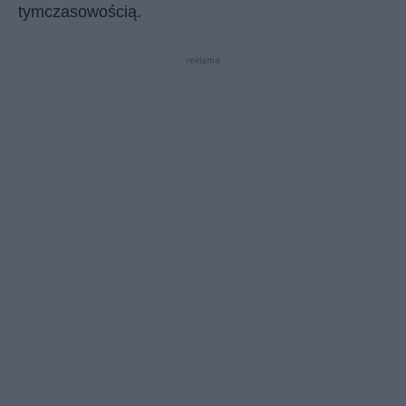
tymczasowością.
reklama