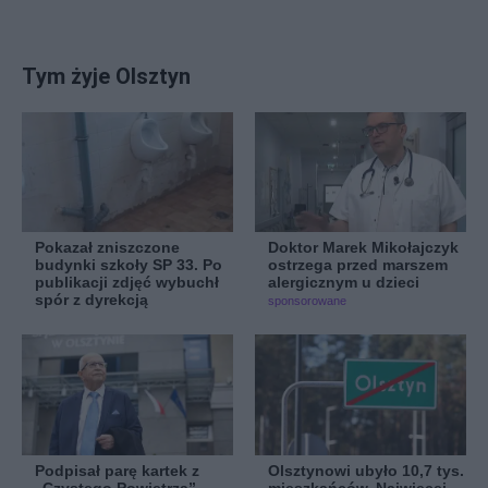
Tym żyje Olsztyn
Pokazał zniszczone
Doktor Marek Mikołajczyk
budynki szkoły SP 33. Po
ostrzega przed marszem
publikacji zdjęć wybuchł
alergicznym u dzieci
spór z dyrekcją
sponsorowane
Podpisał parę kartek z
Olsztynowi ubyło 10,7 tys.