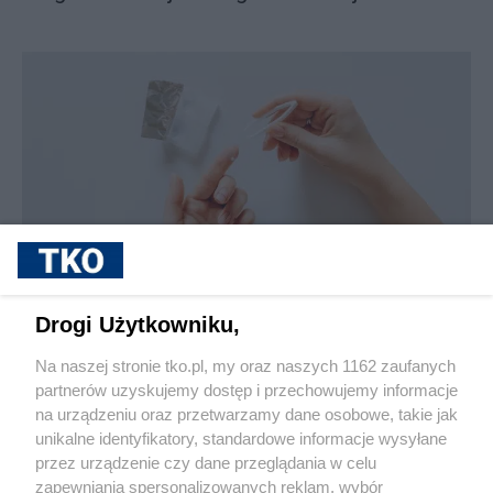
sponsorowane
Jak rozpoznać, że soczewki kontaktowe są
Drogi Użytkowniku,
źle dobrane
Na naszej stronie tko.pl, my oraz naszych 1162 zaufanych
partnerów uzyskujemy dostęp i przechowujemy informacje
Pokaż więcej
na urządzeniu oraz przetwarzamy dane osobowe, takie jak
unikalne identyfikatory, standardowe informacje wysyłane
przez urządzenie czy dane przeglądania w celu
zapewniania spersonalizowanych reklam, wybór