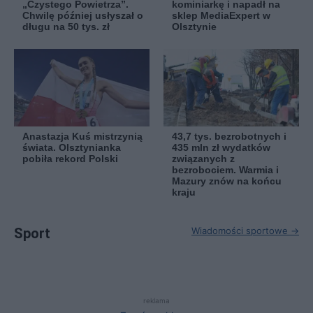
„Czystego Powietrza”.
kominiarkę i napadł na
Chwilę później usłyszał o
sklep MediaExpert w
długu na 50 tys. zł
Olsztynie
Anastazja Kuś mistrzynią
43,7 tys. bezrobotnych i
świata. Olsztynianka
435 mln zł wydatków
pobiła rekord Polski
związanych z
bezrobociem. Warmia i
Mazury znów na końcu
kraju
Sport
Wiadomości sportowe →
reklama