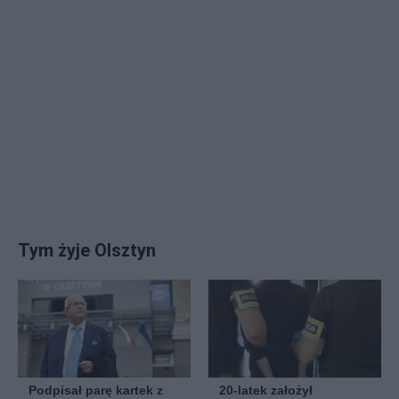
Tym żyje Olsztyn
Podpisał parę kartek z
20-latek założył