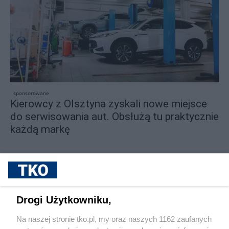
sponsorowane
Kierowcy z Olsztyna zyskali nowe miejsce
do serwisowania aut. Obsłużą tu praktycznie
każdą markę
Drogi Użytkowniku,
Na naszej stronie tko.pl, my oraz naszych 1162 zaufanych