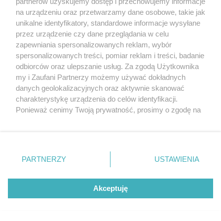
partnerów uzyskujemy dostęp i przechowujemy informacje
na urządzeniu oraz przetwarzamy dane osobowe, takie jak
unikalne identyfikatory, standardowe informacje wysyłane
przez urządzenie czy dane przeglądania w celu
sponsorowane
zapewniania spersonalizowanych reklam, wybór
Zielona rewolucja w Gutkowie. Niższe
spersonalizowanych treści, pomiar reklam i treści, badanie
rachunki dla mieszkańców na Osiedlu SLOW
odbiorców oraz ulepszanie usług. Za zgodą Użytkownika
my i Zaufani Partnerzy możemy używać dokładnych
danych geolokalizacyjnych oraz aktywnie skanować
charakterystykę urządzenia do celów identyfikacji.
Ponieważ cenimy Twoją prywatność, prosimy o zgodę na
korzystanie z tych technologii poprzez kliknięcie
„Akceptuję”. Zgoda jest dobrowolna i zawsze możesz ją
zmienić/wycofać klikając przycisk ustawień prywatności
znajdujący się w lewym dolnym rogu strony
. Niektóre
PARTNERZY
USTAWIENIA
rodzaje przetwarzania danych nie wymagają zgody
użytkownika, ale masz prawo sprzeciwić się takiemu
przetwarzaniu. Preferencje będą miały zastosowania tylko
Akceptuję
na tej witrynie.
sponsorowane
Płyn hamulcowy i zacisk – kiedy wymaga
Zapoznaj się z poniższymi informacjami, abyś mógł