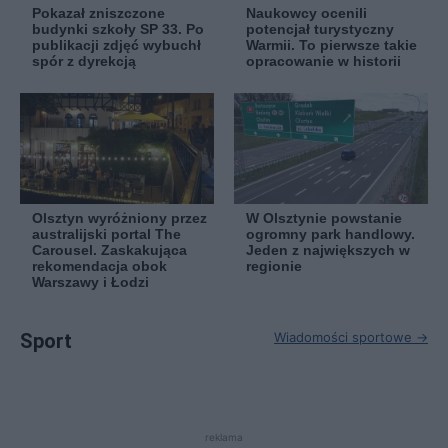
Pokazał zniszczone
Naukowcy ocenili
budynki szkoły SP 33. Po
potencjał turystyczny
publikacji zdjęć wybuchł
Warmii. To pierwsze takie
spór z dyrekcją
opracowanie w historii
Olsztyn wyróżniony przez
W Olsztynie powstanie
australijski portal The
ogromny park handlowy.
Carousel. Zaskakująca
Jeden z największych w
rekomendacja obok
regionie
Warszawy i Łodzi
Sport
Wiadomości sportowe →
reklama