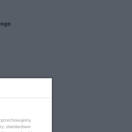
wego
 i przechowujemy
ory, standardowe