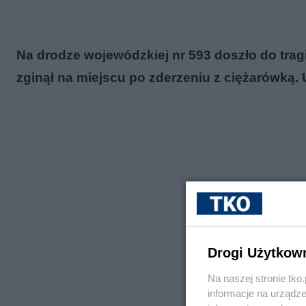
Na drodze wojewódzkiej nr 593 doszło do t
zginął na miejscu po zderzeniu z ciężarówką. 
Drogi Użytkow
Na naszej stronie tk
informacje na urządze