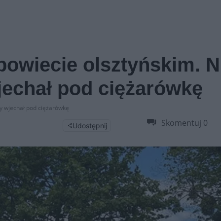
owiecie olsztyńskim. N
wjechał pod ciężarówkę
ry wjechał pod ciężarówkę
Skomentuj
0
Udostępnij