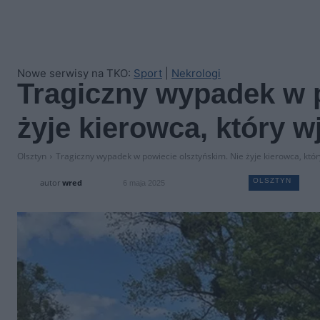
Nowe serwisy na TKO:
Sport
|
Nekrologi
Tragiczny wypadek w p
żyje kierowca, który 
Olsztyn
Tragiczny wypadek w powiecie olsztyńskim. Nie żyje kierowca, któ
OLSZTYN
autor
wred
6 maja 2025