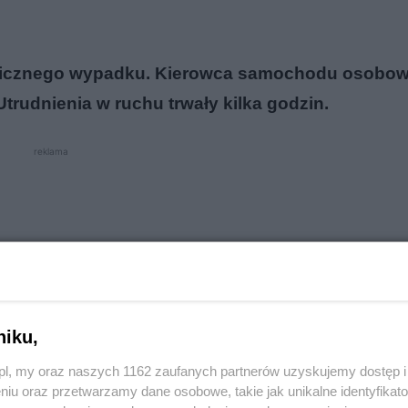
ragicznego wypadku. Kierowca samochodu osobo
Utrudnienia w ruchu trwały kilka godzin.
reklama
niku,
o.pl, my oraz naszych 1162 zaufanych partnerów uzyskujemy dostęp
niu oraz przetwarzamy dane osobowe, takie jak unikalne identyfikat