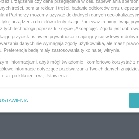
przez urządzenie czy dane przeglądania w celu zapewniania sperson
ych treści, pomiar reklam i treści, badanie odbiorców oraz ulepszan
fani Partnerzy możemy używać dokładnych danych geolokalizacyjn
tykę urządzenia do celów identyfikacji. Ponieważ cenimy Twoją pry
dku
z tych technologii poprzez kliknięcie „Akceptuję”. Zgoda jest dobro
ikając przycisk ustawień prywatności znajdujący się w lewym dolny
krzyżowaniu drogi wojewódzkiej nr 593 prowadzącej
etwarzania danych nie wymagają zgody użytkownika, ale masz prawo 
. Preferencje będą miały zastosowania tylko na tej witrynie.
ardenik. Ze wstępnych ustaleń policji wynika, że k
wa przejazdu ciężarówce jadącej drogą z pierwsze
szymi informacjami, abyś mógł świadomie i komfortowo korzystać z
gółowe informacje dotyczące przetwarzania Twoich danych znajdzi
s
oraz po kliknięciu w „Ustawienia”.
ki poniósł śmierć na miejscu
.
reklama
USTAWIENIA