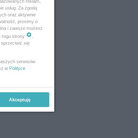
alizowanych reklam,
ie usług. Za zgodą
ych oraz aktywnie
watność, prosimy o
wolna i zawsze możesz
m rogu strony
.
 z Dobrego
sprzeciwić się
ierowca
ństwem.
 naszych serwisów
esz w
Polityce
Akceptuję