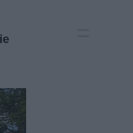
reklama
ie
reklama