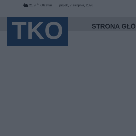
C
21.9
Olsztyn
piątek, 7 sierpnia, 2026
TKO
STRONA GŁ