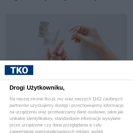
sponsorowane
Jak rozpoznać, że soczewki kontaktowe są
Drogi Użytkowniku,
źle dobrane
Na naszej stronie tko.pl, my oraz naszych 1162 zaufanych
partnerów uzyskujemy dostęp i przechowujemy informacje
Pokaż więcej
na urządzeniu oraz przetwarzamy dane osobowe, takie jak
unikalne identyfikatory, standardowe informacje wysyłane
przez urządzenie czy dane przeglądania w celu
zapewniania spersonalizowanych reklam, wybór