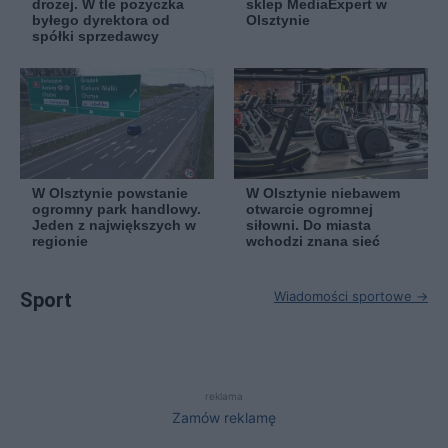
drożej. W tle pożyczka
sklep MediaExpert w
byłego dyrektora od
Olsztynie
spółki sprzedawcy
W Olsztynie powstanie
W Olsztynie niebawem
ogromny park handlowy.
otwarcie ogromnej
Jeden z największych w
siłowni. Do miasta
regionie
wchodzi znana sieć
Sport
Wiadomości sportowe →
reklama
Zamów reklamę