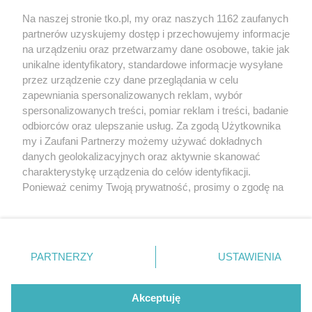
źle dobrane
Na naszej stronie tko.pl, my oraz naszych 1162 zaufanych
partnerów uzyskujemy dostęp i przechowujemy informacje
Pokaż więcej
na urządzeniu oraz przetwarzamy dane osobowe, takie jak
unikalne identyfikatory, standardowe informacje wysyłane
przez urządzenie czy dane przeglądania w celu
zapewniania spersonalizowanych reklam, wybór
spersonalizowanych treści, pomiar reklam i treści, badanie
odbiorców oraz ulepszanie usług. Za zgodą Użytkownika
my i Zaufani Partnerzy możemy używać dokładnych
danych geolokalizacyjnych oraz aktywnie skanować
charakterystykę urządzenia do celów identyfikacji.
Reklama
Tematy
Archiwum artykułów
Ponieważ cenimy Twoją prywatność, prosimy o zgodę na
korzystanie z tych technologii poprzez kliknięcie
Archiwum wydania
Polityka Prywatności
Regulamin
„Akceptuję”. Zgoda jest dobrowolna i zawsze możesz ją
zmienić/wycofać klikając przycisk ustawień prywatności
O redakcji
Kontakt
znajdujący się w lewym dolnym rogu strony
. Niektóre
PARTNERZY
USTAWIENIA
rodzaje przetwarzania danych nie wymagają zgody
użytkownika, ale masz prawo sprzeciwić się takiemu
Strona korzysta z plików cookies w celu realizacji usług. Pozostając na niej,
przetwarzaniu. Preferencje będą miały zastosowania tylko
Akceptuję
wyrażasz zgodę na ich wykorzystanie. Więcej informacji w polityce
prywatności.