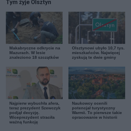
Tym żyje Olsztyn
Makabryczne odkrycie na
Olsztynowi ubyło 10,7 tys.
Mazurach. W lesie
mieszkańców. Najwięcej
znaleziono 18 szczątków
zyskują te dwie gminy
Najpierw wybuchła afera,
Naukowcy ocenili
teraz prezydent Szewczyk
potencjał turystyczny
podjął decyzję.
Warmii. To pierwsze takie
Wiceprezydent straciła
opracowanie w historii
ważną funkcję