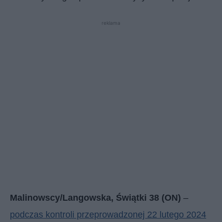
reklama
Malinowscy/Langowska, Świątki 38 (ON)
–
podczas kontroli przeprowadzonej 22 lutego 2024