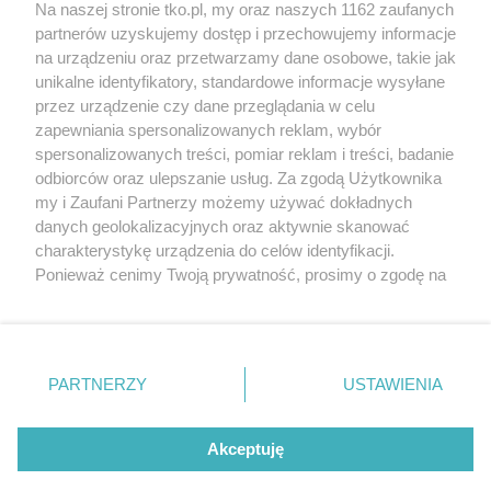
Na naszej stronie tko.pl, my oraz naszych 1162 zaufanych
partnerów uzyskujemy dostęp i przechowujemy informacje
Pokaż więcej
na urządzeniu oraz przetwarzamy dane osobowe, takie jak
unikalne identyfikatory, standardowe informacje wysyłane
przez urządzenie czy dane przeglądania w celu
zapewniania spersonalizowanych reklam, wybór
spersonalizowanych treści, pomiar reklam i treści, badanie
odbiorców oraz ulepszanie usług. Za zgodą Użytkownika
my i Zaufani Partnerzy możemy używać dokładnych
danych geolokalizacyjnych oraz aktywnie skanować
charakterystykę urządzenia do celów identyfikacji.
Reklama
Tematy
Archiwum artykułów
Ponieważ cenimy Twoją prywatność, prosimy o zgodę na
korzystanie z tych technologii poprzez kliknięcie
Archiwum wydania
Polityka Prywatności
Regulamin
„Akceptuję”. Zgoda jest dobrowolna i zawsze możesz ją
zmienić/wycofać klikając przycisk ustawień prywatności
O redakcji
Kontakt
znajdujący się w lewym dolnym rogu strony
. Niektóre
PARTNERZY
USTAWIENIA
rodzaje przetwarzania danych nie wymagają zgody
użytkownika, ale masz prawo sprzeciwić się takiemu
Strona korzysta z plików cookies w celu realizacji usług. Pozostając na niej,
przetwarzaniu. Preferencje będą miały zastosowania tylko
Akceptuję
wyrażasz zgodę na ich wykorzystanie. Więcej informacji w polityce
prywatności.
na tej witrynie.