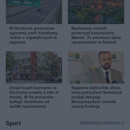
W Olsztynie powstanie
Naukowcy ocenili
ogromny park handlowy.
potencjał turystyczny
Jeden z największych w
Warmii. To pierwsze takie
regionie
opracowanie w historii
Urząd kupił biurowiec w
Najpierw wybuchła afera,
Olsztynie prawie 1 mln zł
teraz prezydent Szewczyk
drożej. W tle pożyczka
podjął decyzję.
byłego dyrektora od
Wiceprezydent straciła
spółki sprzedawcy
ważną funkcję
Sport
Wiadomości sportowe →